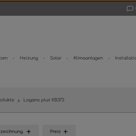
pen
Heizung
Solar
Klimaanlagen
Installati
odukte
Logano plus KB372
zeichnung
Preis