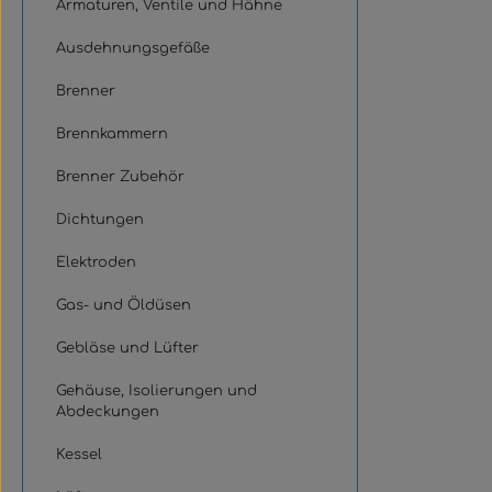
die Wartung
Armaturen, Ventile und Hähne
Buderus Gas
Brennwertge
Ausdehnungsgefäße
der Serie L
plus KB372
Brenner
Brennkammern
Brenner Zubehör
Dichtungen
Elektroden
Gas- und Öldüsen
Gebläse und Lüfter
Gehäuse, Isolierungen und
Abdeckungen
Kessel