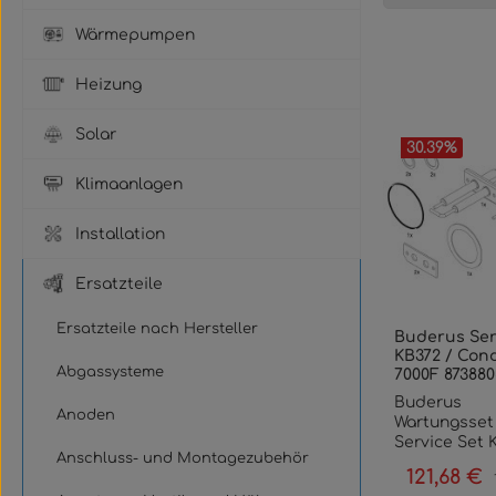
Wärmepumpen
Heizung
Solar
30.39
%
Klimaanlagen
Installation
Ersatzteile
Ersatzteile nach Hersteller
Buderus Ser
KB372 / Con
Abgassysteme
7000F 87388
Buderus
Anoden
Wartungsset
Service Set 
Anschluss- und Montagezubehör
Condens
121,68 €
Verkaufspre
7000FPassen