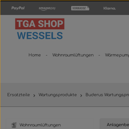
um Hauptinhalt springen
Zur Hauptnavigation springen
Home
Wohnraumlüftungen
Wärmepum
Ersatzteile
Wartungsprodukte
Buderus Wartungspr
Anlagenbe
Wohnraumlüftungen