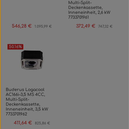
Multi-Split-
Deckenkassette,
Inneneinheit, 2,6 kW
7733701961
546,28 €
372,49 €
Verkaufspreis:
Regulärer Preis:
Verkaufspreis:
Regulärer Preis:
1.095,99 €
747,32 €
50.16
%
Buderus Logacool
AC166i-3,5 MS 4CC,
Multi-Split-
Deckenkassette,
Inneneinheit, 3,5 kW
7733701962
411,64 €
Verkaufspreis:
Regulärer Preis:
825,86 €