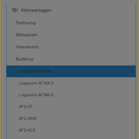
Klimaanlagen
Samsung
Mitsubishi
Viessmann
Buderus
Logacool AC166i
Logacool AC166i.3
Logacool AC186i.3
AF2-CF
AF2-DMS
AF2-4CS