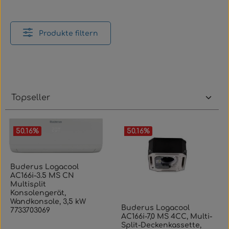
Produkte filtern
50.16
%
50.16
%
Buderus Logacool
AC166i-3.5 MS CN
Multisplit
Konsolengerät,
Wandkonsole, 3,5 kW
Buderus Logacool
7733703069
AC166i-7,0 MS 4CC, Multi-
Split-Deckenkassette,