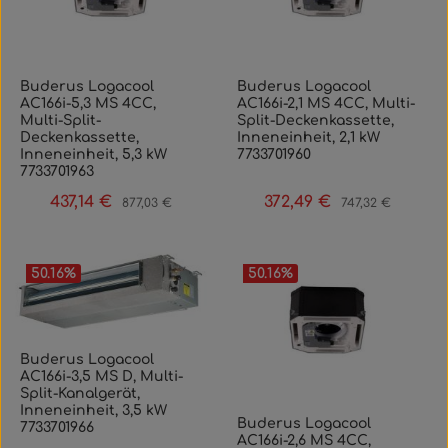
Buderus Logacool
Buderus Logacool
AC166i-5,3 MS 4CC,
AC166i-2,1 MS 4CC, Multi-
Multi-Split-
Split-Deckenkassette,
Deckenkassette,
Inneneinheit, 2,1 kW
Inneneinheit, 5,3 kW
7733701960
7733701963
437,14 €
372,49 €
Verkaufspreis:
Regulärer Preis:
Verkaufspreis:
Regulärer Preis:
877,03 €
747,32 €
50.16
%
50.16
%
Buderus Logacool
AC166i-3,5 MS D, Multi-
Split-Kanalgerät,
Inneneinheit, 3,5 kW
Buderus Logacool
7733701966
AC166i-2,6 MS 4CC,