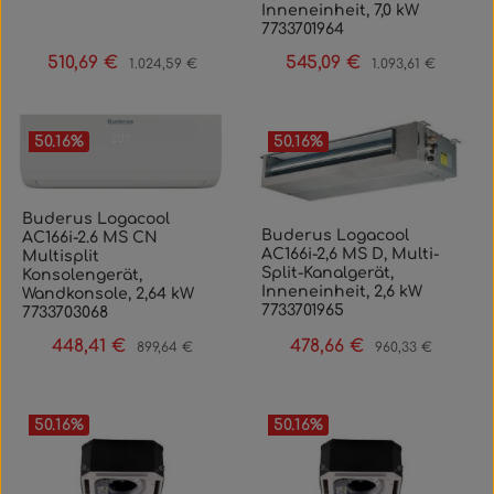
Inneneinheit, 7,0 kW
7733701964
510,69 €
545,09 €
Verkaufspreis:
Regulärer Preis:
Verkaufspreis:
Regulärer Preis:
1.024,59 €
1.093,61 €
50.16
%
50.16
%
Buderus Logacool
Buderus Logacool
AC166i-2.6 MS CN
AC166i-2,6 MS D, Multi-
Multisplit
Split-Kanalgerät,
Konsolengerät,
Inneneinheit, 2,6 kW
Wandkonsole, 2,64 kW
7733701965
7733703068
448,41 €
478,66 €
Verkaufspreis:
Regulärer Preis:
Verkaufspreis:
Regulärer Preis:
899,64 €
960,33 €
50.16
%
50.16
%