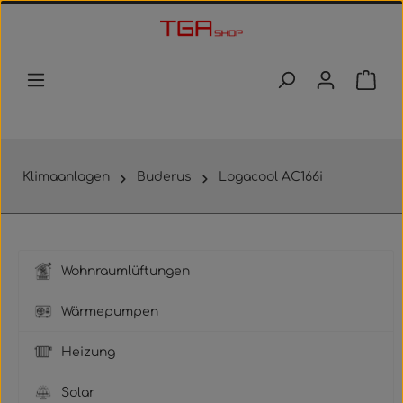
Zum Hauptinhalt springen
Waren
Klimaanlagen
Buderus
Logacool AC166i
Wohnraumlüftungen
Wärmepumpen
Heizung
Solar