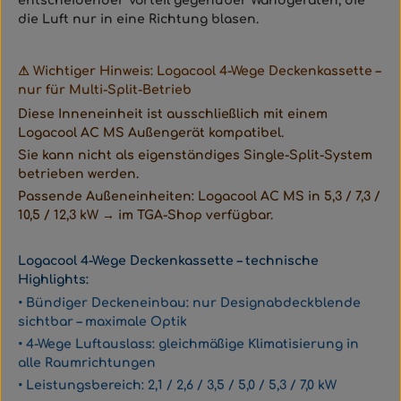
entscheidender Vorteil gegenüber Wandgeräten, die
die Luft nur in eine Richtung blasen.
⚠ Wichtiger Hinweis: Logacool 4-Wege Deckenkassette –
nur für Multi-Split-Betrieb
Diese Inneneinheit ist ausschließlich mit einem
Logacool AC MS Außengerät kompatibel.
Sie kann nicht als eigenständiges Single-Split-System
betrieben werden.
Passende Außeneinheiten: Logacool AC MS in 5,3 / 7,3 /
10,5 / 12,3 kW → im TGA-Shop verfügbar.
Logacool 4-Wege Deckenkassette – technische
Highlights:
• Bündiger Deckeneinbau: nur Designabdeckblende
sichtbar – maximale Optik
• 4-Wege Luftauslass: gleichmäßige Klimatisierung in
alle Raumrichtungen
• Leistungsbereich: 2,1 / 2,6 / 3,5 / 5,0 / 5,3 / 7,0 kW