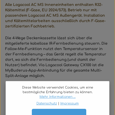
Alle Logacool AC MS Inneneinheiten enthalten R32-
Kältemittel (F-Gase, EU 2024/573). Betrieb nur mit
passendem Logacool AC MS Außengerät. Installation
und Kältemittelarbeiten ausschließlich durch F-Gase-
zertifizierten Fachbetrieb.
Die 4-Wege Deckenkassette lässt sich über die
mitgelieferte kabellose IR-Fernbedienung steuern. Die
Follow-Me-Funktion nutzt den Temperatursensor in
der Fernbedienung – das Gerät regelt die Temperatur
dort, wo sich die Fernbedienung (und damit der
Nutzer) befindet. Via Logacool Gateway CX100 ist die
MyBuderus-App-Anbindung für die gesamte Multi-
Split-Anlage möglich.
→
Logacool AC MS Außeneinheiten im TGA-Shop
Diese Website verwendet Cookies, um eine
→
Logacool Wandgerät (AF2-F) im TGA-Shop
bestmögliche Erfahrung bieten zu können.
Mehr Informationen ...
→
Kanalgerät (AF2-CF) im TGA-Shop
Datenschutz
|
Impressum
→
Logacool Zubehör & Gateway im TGA-Shop