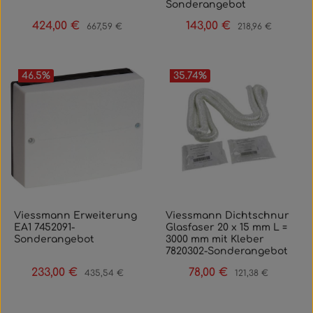
Sonderangebot
424,00 €
143,00 €
Verkaufspreis:
Regulärer Preis:
Verkaufspreis:
Regulärer Preis:
667,59 €
218,96 €
46.5
%
35.74
%
Viessmann Erweiterung
Viessmann Dichtschnur
EA1 7452091-
Glasfaser 20 x 15 mm L =
Sonderangebot
3000 mm mit Kleber
7820302-Sonderangebot
233,00 €
78,00 €
Verkaufspreis:
Regulärer Preis:
Verkaufspreis:
Regulärer Preis:
435,54 €
121,38 €