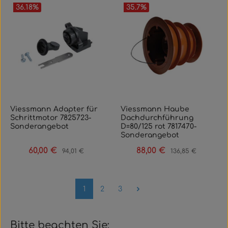
36.18
%
35.7
%
Viessmann Adapter für
Viessmann Haube
Schrittmotor 7825723-
Dachdurchführung
Sonderangebot
D=80/125 rot 7817470-
Sonderangebot
60,00 €
88,00 €
Verkaufspreis:
Regulärer Preis:
Verkaufspreis:
Regulärer Preis:
94,01 €
136,85 €
Seite
Seite
Seite
1
2
3
Bitte beachten Sie: