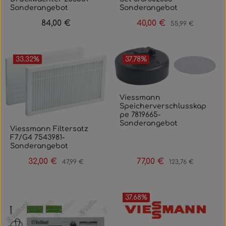
Sonderangebot
Sonderangebot
84,00 €
40,00 €
Regulärer Preis:
Verkaufspreis:
Regulärer Preis:
55,99 €
33.32
%
37.78
%
Viessmann
Speicherverschlusskap
pe 7819665-
Sonderangebot
Viessmann Filtersatz
F7/G4 7543981-
Sonderangebot
32,00 €
77,00 €
Verkaufspreis:
Regulärer Preis:
Verkaufspreis:
Regulärer Preis:
47,99 €
123,76 €
37.68
%