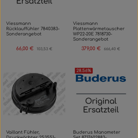
Viessmann
Viessmann
Rücklauffühler 7840383-
Plattenwärmetauscher
Sonderangebot
WP22-20E 7818730-
Sonderangebot
66,00 €
379,00 €
Verkaufspreis:
Regulärer Preis:
Verkaufspreis:
Regulärer Preis:
103,53 €
666,40 €
28.56
%
Vaillant Fühler,
Buderus Manometer
Druckwächter 253551-
Set 8737602883-