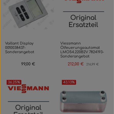
Vaillant Display
Viessmann
0010038437-
Ölfeuerungsautomat
Sonderangebot
LMO54.220B2V 7824193-
Sonderangebot
99,00 €
212,00 €
Regulärer Preis:
Verkaufspreis:
Regulärer Preis:
216,99 €
36.25
%
43.13
%