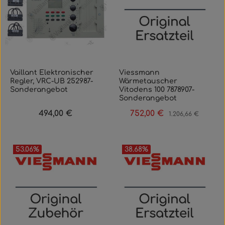
Vaillant Elektronischer
Viessmann
Regler, VRC-UB 252987-
Wärmetauscher
Sonderangebot
Vitodens 100 7878907-
Sonderangebot
494,00 €
752,00 €
Regulärer Preis:
Verkaufspreis:
Regulärer Preis:
1.206,66 €
53.06
%
38.68
%