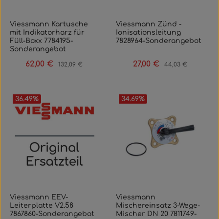
Viessmann Kartusche
Viessmann Zünd -
mit Indikatorharz für
Ionisationsleitung
Füll-Boxx 7784195-
7828964-Sonderangebot
Sonderangebot
62,00 €
27,00 €
Verkaufspreis:
Regulärer Preis:
Verkaufspreis:
Regulärer Preis:
132,09 €
44,03 €
36.49
%
34.69
%
Viessmann EEV-
Viessmann
Leiterplatte V2.58
Mischereinsatz 3-Wege-
7867860-Sonderangebot
Mischer DN 20 7811749-