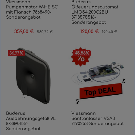
Viessmann
Buderus
Pumpenmotor W-HE SC
Ölfeuerungsautomat
mit Flansch 7868490-
LMO54.200C2BU
Sonderangebot
8718575516-
Sonderangebot
359,00 €
120,00 €
Verkaufspreis:
Regulärer Preis:
Verkaufspreis:
Regulärer Preis:
580,72 €
190,40 €
36.97
%
45.83
%
Buderus
Viessmann
Ausdehnungsgefäß 9L
Sanftanlasser VSA3
8738901137-
7190253-Sonderangebot
Sonderangebot