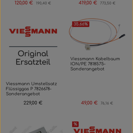
120,00 €
419,00 €
Verkaufspreis:
Regulärer Preis:
Verkaufspreis:
Regulärer Preis:
190,40 €
773,50 €
35.66
%
Viessmann Kabelbaum
ION/PE 7818575-
Sonderangebot
Viessmann Umstellsatz
Flüssiggas P 7826678-
Sonderangebot
229,00 €
49,00 €
Regulärer Preis:
Verkaufspreis:
Regulärer Preis:
76,16 €
%