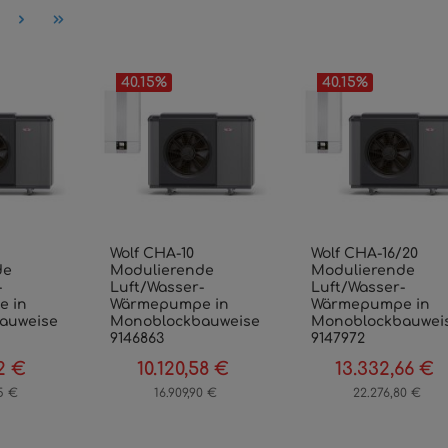
ite
40.15
%
40.15
%
Wolf CHA-10
Wolf CHA-16/20
de
Modulierende
Modulierende
-
Luft/Wasser-
Luft/Wasser-
 in
Wärmepumpe in
Wärmepumpe in
auweise
Monoblockbauweise
Monoblockbauwei
9146863
9147972
2 €
10.120,58 €
13.332,66 €
reis:
Regulärer Preis:
Verkaufspreis:
Regulärer Preis:
Verkaufspreis:
R
5 €
16.909,90 €
22.276,80 €