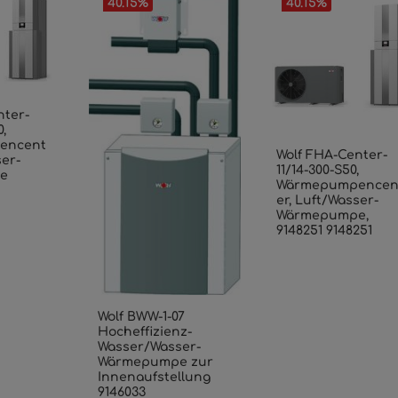
40.15
%
40.15
%
nter-
,
encent
Wolf FHA-Center-
ser-
11/14-300-S50,
e
Wärmepumpencen
er, Luft/Wasser-
Wärmepumpe,
9148251 9148251
Wolf BWW-1-07
Hocheffizienz-
Wasser/Wasser-
Wärmepumpe zur
Innenaufstellung
9146033