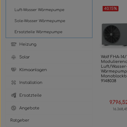
40.15
%
Luft-Wasser Wärmepumpe
Sole-Wasser Wärmepumpe
Ersatzteile Wärmepumpe
Heizung
Wolf FHA-14/
Solar
Modulieren
Luft/Wasser
Klimaanlagen
Wärmepumpe
Monoblockb
9148038
Installation
Ersatzteile
9.796,5
Verkaufs
Angebote
16.368,4
Ratgeber