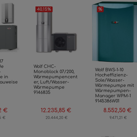
40.15
%
%
17
Wolf CHC-
de
Wolf BWS-1-10
Monoblock 07/200,
-
Hocheffizienz-
Wärmepumpencent
 in
Sole/Wasser-
er, Luft/Wasser-
auweise
Wärmepumpe mit
Wärmepumpe
Wärmepumpen-
9146835
Manager WPM-1
9145386W01
2 €
12.235,85 €
8.552,50 €
preis:
Regulärer Preis:
Verkaufspreis:
Regulärer Preis:
Verkaufspreis:
Re
5 €
20.444,20 €
9.471,21 €