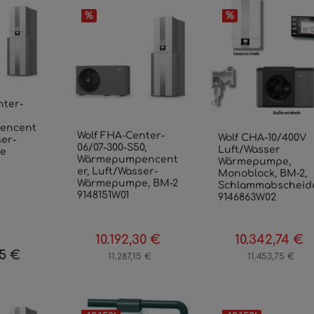
%
%
nter-
encent
Wolf FHA-Center-
Wolf CHA-10/400V
ser-
06/07-300-S50,
Luft/Wasser
e
Wärmepumpencent
Wärmepumpe,
er, Luft/Wasser-
Monoblock, BM-2,
Wärmepumpe, BM-2
Schlammabscheid
9148151W01
9146863W02
10.192,30 €
10.342,74 €
Verkaufspreis:
Regulärer Preis:
Verkaufspreis:
R
55 €
 Preis:
11.287,15 €
11.453,75 €