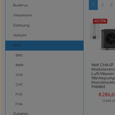
Seite
Seite
Se
1
2
3
Buderus
Viessmann
40.15
%
Samsung
Vaillant
Wolf
BWS
Wolf CHA-07
BWW
Modulieren
Luft/Wasser
CHA
Wärmepumpe
Monoblockb
CHC
9146862
8.286,6
Verkaufsp
FHS
13.845,6
FHA
Zubehör