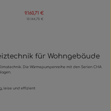
9.160,71 €
gulärer Preis:
Verkaufspreis:
Regulärer Preis:
10.144,75 €
eiztechnik für Wohngebäude
nd Klimatechnik. Die Wärmepumpenreihe mit den Serien CHA
lagen.
leise und effizient