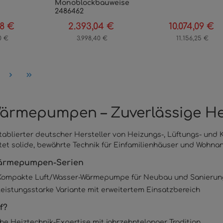
Monoblockbauweise
2486462
48 €
2.393,04 €
10.074,09 €
reis:
Regulärer Preis:
Verkaufspreis:
Regulärer Preis:
Verkaufspreis:
Re
0 €
3.998,40 €
11.156,25 €
ite
Wärmepumpen – Zuverlässige H
 etablierter deutscher Hersteller von Heizungs-, Lüftungs- u
et solide, bewährte Technik für Einfamilienhäuser und Wohnan
Wärmepumpen-Serien
Kompakte Luft/Wasser-Wärmepumpe für Neubau und Sanierung, 
eistungsstarke Variante mit erweitertem Einsatzbereich
f?
e Heiztechnik-Expertise mit jahrzehntelanger Tradition