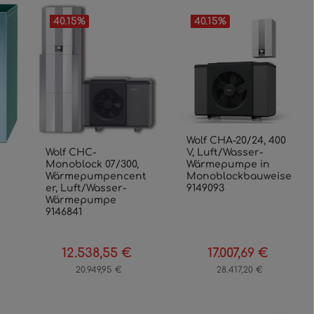
40.15
%
40.15
%
Wolf CHA-20/24, 400
Wolf CHC-
V, Luft/Wasser-
Monoblock 07/300,
Wärmepumpe in
Wärmepumpencent
Monoblockbauweise
er, Luft/Wasser-
9149093
Wärmepumpe
9146841
12.538,55 €
17.007,69 €
gulärer Preis:
Verkaufspreis:
Regulärer Preis:
Verkaufspreis:
Regulärer 
20.949,95 €
28.417,20 €