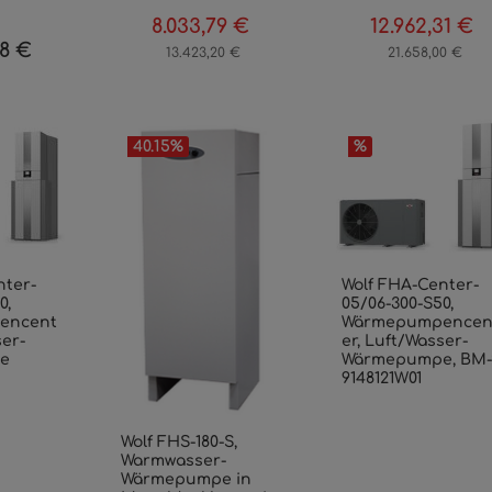
8.033,79 €
12.962,31 €
Verkaufspreis:
Regulärer Preis:
Verkaufspreis:
Re
28 €
r Preis:
13.423,20 €
21.658,00 €
40.15
%
%
nter-
Wolf FHA-Center-
0,
05/06-300-S50,
encent
Wärmepumpencen
ser-
er, Luft/Wasser-
e
Wärmepumpe, BM-
9148121W01
Wolf FHS-180-S,
Warmwasser-
Wärmepumpe in