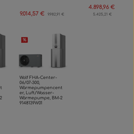
4.898,96 €
gulärer Preis:
Verkaufspreis:
Regulärer 
9.014,57 €
Verkaufspreis:
Regulärer Preis:
9.982,91 €
5.425,21 €
%
Wolf FHA-Center-
06/07-300,
t
Wärmepumpencent
er, Luft/Wasser-
2
Wärmepumpe, BM-2
9148139W01