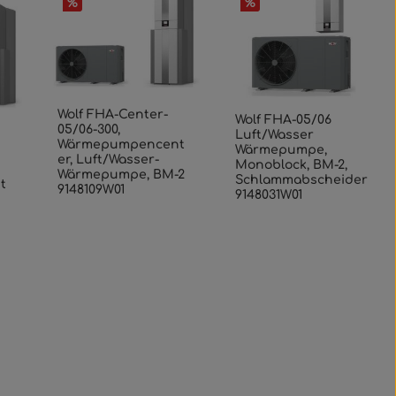
%
%
Wolf FHA-Center-
Wolf FHA-05/06
05/06-300,
Luft/Wasser
Wärmepumpencent
Wärmepumpe,
er, Luft/Wasser-
Monoblock, BM-2,
Wärmepumpe, BM-2
Schlammabscheider
t
9148109W01
9148031W01