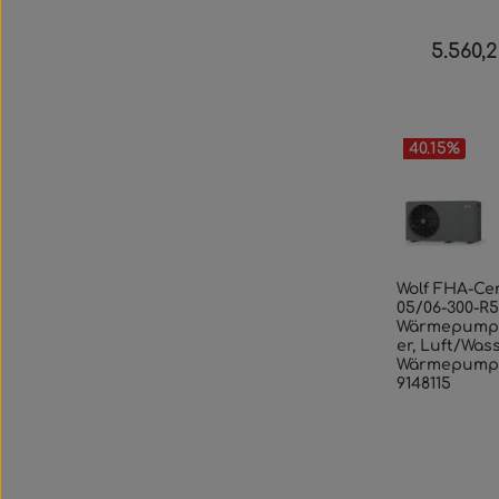
5.560,
Reguläre
40.15
%
Wolf FHA-Ce
05/06-300-R5
Wärmepump
er, Luft/Was
Wärmepump
9148115