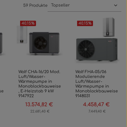
59 Produkte
40.15
%
40.15
%
Wolf CHA-16/20 Mod.
Wolf FHA-05/06
Luft/Wasser-
Modulierende
Wärmepumpe in
Luft/Wasser-
Monoblockbauweise
Wärmepumpe in
se
, E-Heizstab 9 kW
Monoblockbauweise
9147922
9148031
13.574,82 €
4.458,47 €
egulärer Preis:
Verkaufspreis:
Regulärer Preis:
Verkaufspreis:
Regulärer
22.681,40 €
7.449,40 €