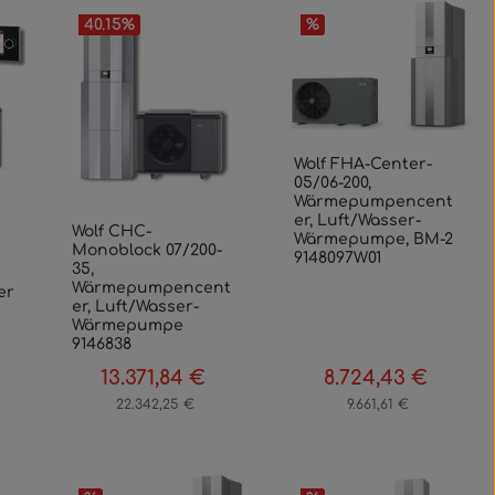
40.15
%
%
Wolf FHA-Center-
05/06-200,
Wärmepumpencent
er, Luft/Wasser-
Wolf CHC-
Wärmepumpe, BM-2
Monoblock 07/200-
9148097W01
35,
Wärmepumpencent
er
er, Luft/Wasser-
Wärmepumpe
9146838
13.371,84 €
8.724,43 €
egulärer Preis:
Verkaufspreis:
Regulärer Preis:
Verkaufspreis:
Regulärer
22.342,25 €
9.661,61 €