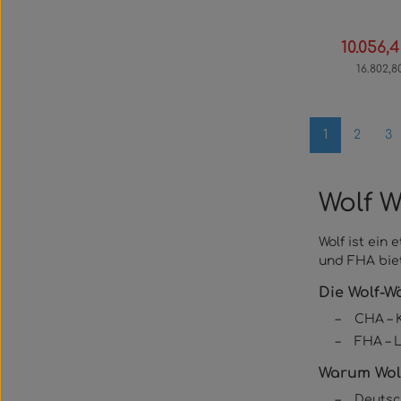
10.056,
Verkaufsp
16.802,8
Seite
Seite
Se
1
2
3
Wolf 
Wolf ist ein
und FHA biet
Die Wolf-
–
CHA – 
–
FHA – L
Warum Wol
–
Deutsch