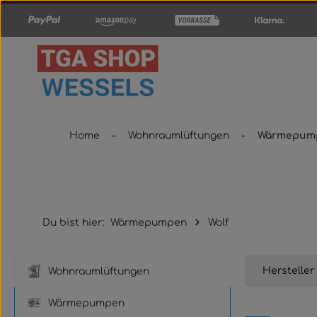
um Hauptinhalt springen
Zur Hauptnavigation springen
Home
Wohnraumlüftungen
Wärmepum
Du bist hier:
Wärmepumpen
Wolf
Hersteller
Wohnraumlüftungen
Wärmepumpen