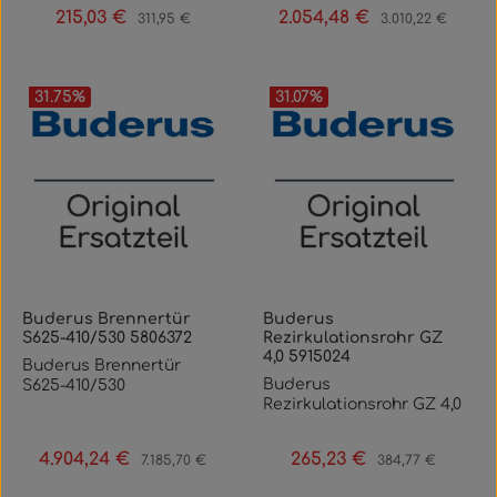
215,03 €
2.054,48 €
Verkaufspreis:
Regulärer Preis:
Verkaufspreis:
Regulärer Preis:
311,95 €
3.010,22 €
31.75
%
31.07
%
Buderus Brennertür
Buderus
S625-410/530 5806372
Rezirkulationsrohr GZ
4,0 5915024
Buderus Brennertür
Buderus
S625-410/530
Rezirkulationsrohr GZ 4,0
4.904,24 €
265,23 €
Verkaufspreis:
Regulärer Preis:
Verkaufspreis:
Regulärer Preis:
7.185,70 €
384,77 €