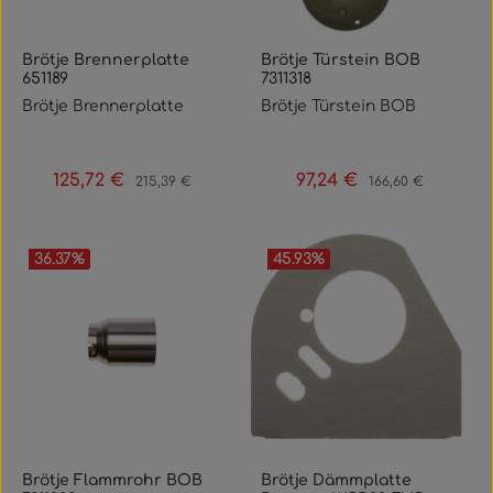
Brötje Brennerplatte
Brötje Türstein BOB
651189
7311318
Brötje Brennerplatte
Brötje Türstein BOB
125,72 €
97,24 €
Verkaufspreis:
Regulärer Preis:
Verkaufspreis:
Regulärer Preis:
215,39 €
166,60 €
36.37
%
45.93
%
Brötje Flammrohr BOB
Brötje Dämmplatte