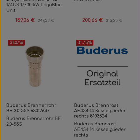
1/4US 17/30 kW LogoBloc
Unit
159,06 €
200,66 €
Verkaufspreis:
Regulärer Preis:
Verkaufspreis:
Regulärer Preis:
247,52 €
315,35 €
31.07
%
31.75
%
Buderus Brennerrohr
Buderus Brennrost
BE 2.0-55S 63012647
AE434 14 Kesselglieder
rechts 5103824
Buderus Brennerrohr BE
Buderus Brennrost
2.0-55S
AE434 14 Kesselglieder
rechts