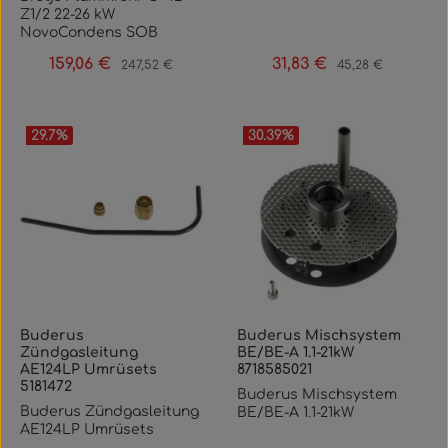
Z1/2 22-26 kW
NovoCondens SOB
159,06 €
31,83 €
Verkaufspreis:
Regulärer Preis:
Verkaufspreis:
Regulärer Preis:
247,52 €
45,28 €
29.7
%
30.39
%
Buderus
Buderus Mischsystem
Zündgasleitung
BE/BE-A 1.1-21kW
AE124LP Umrüsets
8718585021
5181472
Buderus Mischsystem
Buderus Zündgasleitung
BE/BE-A 1.1-21kW
AE124LP Umrüsets