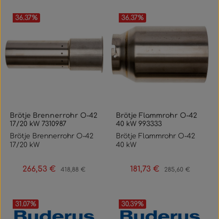
36.37
%
36.37
%
Brötje Brennerrohr O-42
Brötje Flammrohr O-42
17/20 kW 7310987
40 kW 993333
Brötje Brennerrohr O-42
Brötje Flammrohr O-42
17/20 kW
40 kW
266,53 €
181,73 €
Verkaufspreis:
Regulärer Preis:
Verkaufspreis:
Regulärer Preis:
418,88 €
285,60 €
31.07
%
30.39
%