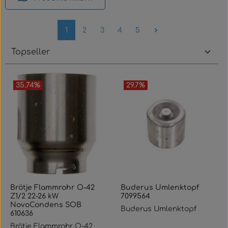
Seite
Seite
Seite
Seite
Seite
1
2
3
4
5
35.74
%
29.7
%
Brötje Flammrohr O-42
Buderus Umlenktopf
Z1/2 22-26 kW
7099564
NovoCondens SOB
Buderus Umlenktopf
610636
Brötje Flammrohr O-42