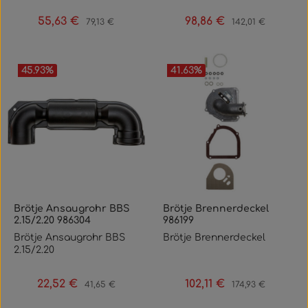
55,63 €
98,86 €
Verkaufspreis:
Regulärer Preis:
Verkaufspreis:
Regulärer Preis:
79,13 €
142,01 €
45.93
%
41.63
%
Brötje Ansaugrohr BBS
Brötje Brennerdeckel
2.15/2.20 986304
986199
Brötje Ansaugrohr BBS
Brötje Brennerdeckel
2.15/2.20
22,52 €
102,11 €
Verkaufspreis:
Regulärer Preis:
Verkaufspreis:
Regulärer Preis:
41,65 €
174,93 €