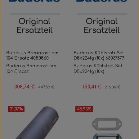
Buderus Brennrost am
Buderus Kühlstab-Set
104 Ersatz 4050560
D5x224lg (10x) 63037877
Buderus Brennrost am
Buderus Kühlstab-Set
104 Ersatz
D5x224lg (10x)
308,74 €
150,41 €
Verkaufspreis:
Regulärer Preis:
Verkaufspreis:
Regulärer Preis:
447,89 €
216,06 €
31.07
%
45.93
%