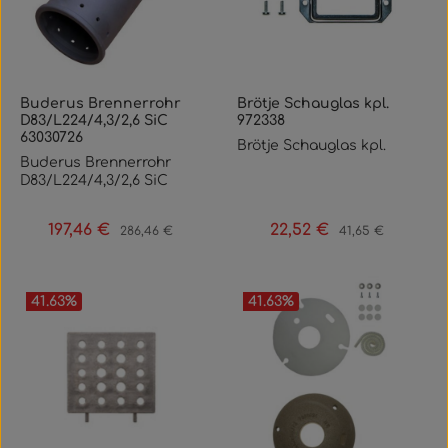
Buderus Brennerrohr
Brötje Schauglas kpl.
D83/L224/4,3/2,6 SiC
972338
63030726
Brötje Schauglas kpl.
Buderus Brennerrohr
D83/L224/4,3/2,6 SiC
197,46 €
22,52 €
Verkaufspreis:
Regulärer Preis:
Verkaufspreis:
Regulärer Preis:
286,46 €
41,65 €
41.63
%
41.63
%