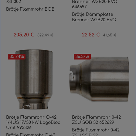
7311002
Brenner WGB20 EVO
646697
Brötje Flammrohr BOB
Brötje Dämmplatte
Brenner WGB20 EVO
205,20 €
22,52 €
Verkaufspreis:
Regulärer Preis:
Verkaufspreis:
Regulärer Preis:
322,49 €
41,65 €
35.74
%
36.37
%
Brötje Flammrohr O-42
Brötje Flammrohr 0-42
1/4US 17/30 kW LogoBloc
Z3U SOB 32 652629
Unit 993326
Brötje Flammrohr 0-42
Brötje Flammrohr O-42
Z3U SOB 32