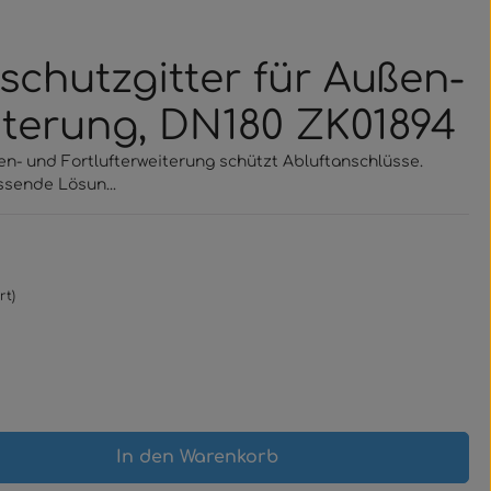
chutzgitter für Außen-
iterung, DN180 ZK01894
n- und Fortlufterweiterung schützt Abluftanschlüsse.
ssende Lösun...
rt)
gewünschten Wert ein oder benutze 
In den Warenkorb