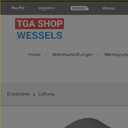
um Hauptinhalt springen
Zur Hauptnavigation springen
Home
Wohnraumlüftungen
Wärmepum
Ersatzteile
Lüftung
Bildergalerie überspringen