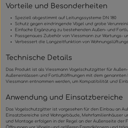
Vorteile und Besonderheiten
Speziell abgestimmt auf Leitungssysteme DN 180
Schutz gegen eindringende Vögel und grobe Verunrein
Einfache Ergänzung zu bestehenden Außen- und Fortl
Passgenaues Zubehör von Viessmann zur Wartungs- un
Verbessert die Langzeitfunktion von Wohnungslüftung
Technische Details
Das Produkt ist als Viessmann Vogelschutzgitter für Außen
Außeneinlässen und Fortluftöffnungen mit dem genannten L
Viessmann entnommen werden, um Kompatibilität und Ein
Anwendung und Einsatzbereiche
Das Vogelschutzgitter ist vorgesehen für den Einbau an A
Einsatzbereiche sind Wohngebäude, Mehrfamilienhäuser und
und Montage erfolgen in der Regel an der Außenseite der Fo
Öffnungen vor Vögeln und größeren Fremdkörpern und trägt