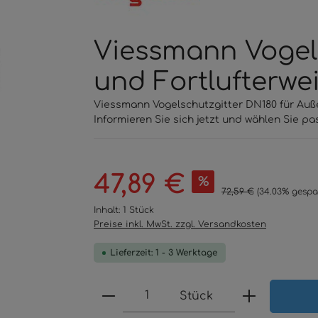
Viessmann Vogels
und Fortlufterwe
Viessmann Vogelschutzgitter DN180 für Auße
Informieren Sie sich jetzt und wählen Sie pa
Verkaufspreis:
47,89 €
%
Regulärer Preis:
72,59 €
(34.03% gespa
Inhalt:
1 Stück
Preise inkl. MwSt. zzgl. Versandkosten
Lieferzeit: 1 - 3 Werktage
Produkt Anzahl: Gib den 
Stück