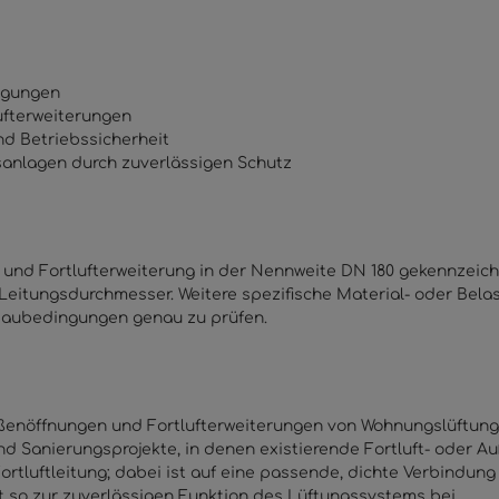
igungen
ufterweiterungen
d Betriebssicherheit
sanlagen durch zuverlässigen Schutz
- und Fortlufterweiterung in der Nennweite DN 180 gekennzeic
eitungsdurchmesser. Weitere spezifische Material- oder Bel
baubedingungen genau zu prüfen.
ußenöffnungen und Fortlufterweiterungen von Wohnungslüftungs
 Sanierungsprojekte, in denen existierende Fortluft- oder A
rtluftleitung; dabei ist auf eine passende, dichte Verbindun
 so zur zuverlässigen Funktion des Lüftungssystems bei.