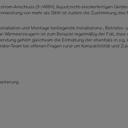
elstrom-Anschluss (3~/400V), &quot;nicht-steckerfertigen Gerä
Nennleistung von mehr als 12kW ist zudem die Zustimmung des 
tallation und Montage beiliegende Installations-, Betriebs-
 Wärmeerzeugern ist zum Beispiel regelmäßig der Fall, dass a
ung gehört gleichsam die Einhaltung der ebenfalls in o.g. 
rater-Team bei offenen Fragen rund um Kompatibilität und Zu
weiterung