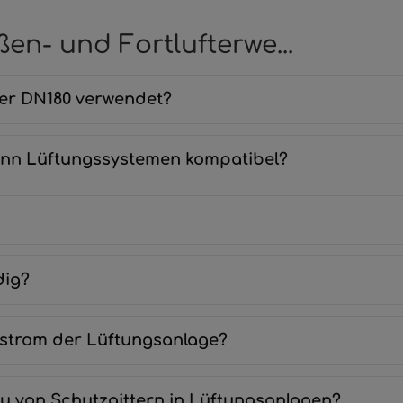
en- und Fortlufterwe...
ter DN180 verwendet?
smann Lüftungssystemen kompatibel?
dig?
ftstrom der Lüftungsanlage?
au von Schutzgittern in Lüftungsanlagen?