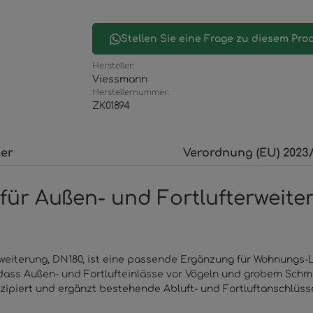
Stellen Sie eine Frage zu diesem Pro
Hersteller:
Viessmann
Herstellernummer:
ZK01894
ler
Verordnung (EU) 2023/
für Außen- und Fortlufterweite
rweiterung, DN180, ist eine passende Ergänzung für Wohnungs
, dass Außen- und Fortlufteinlässe vor Vögeln und grobem Sch
onzipiert und ergänzt bestehende Abluft- und Fortluftanschlüs