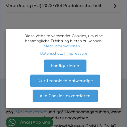
Verordnung (EU) 2023/988 Produktsicherheit
Diese Website verwendet Cookies, um eine
Rechtliches
bestmögliche Erfahrung bieten zu können.
Mehr Informationen ...
Datenschutz
|
Impressum
Service
Konfigurieren
Kontakt
Nur technisch notwendige
Alle Cookies akzeptieren
Vertrag widerrufen
Alle Preise inklusive der gesetzlichen Mehrwertsteuer
zzgl.
Versandkosten
und ggf. Nachnahmegebühren, wenn
nicht anders angegeben.
WhatsApp uns
© 2026 TGA-Shop • Manfred Wessels GmbH & Co. KG