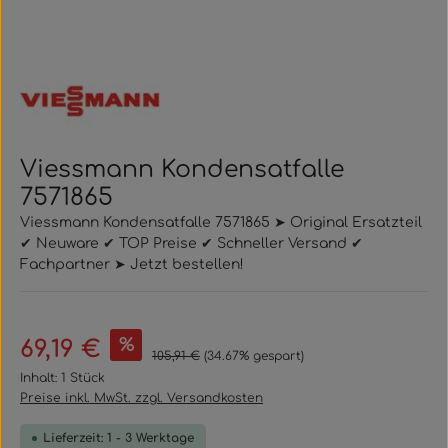
Viessmann Kondensatfalle
7571865
Viessmann Kondensatfalle 7571865 ➤ Original Ersatzteil
✔ Neuware ✔ TOP Preise ✔ Schneller Versand ✔
Fachpartner ➤ Jetzt bestellen!
Verkaufspreis:
%
69,19 €
Regulärer Preis:
105,91 €
(34.67% gespart)
Inhalt:
1 Stück
Preise inkl. MwSt. zzgl. Versandkosten
Lieferzeit: 1 - 3 Werktage