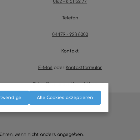
0162 - 8 51 52 77
Telefon
04479 - 928 8000
Kontakt
E-Mail
oder
Kontaktformular
Oder über unser
Kontaktformular
.
otwendige
Alle Cookies akzeptieren
hren, wenn nicht anders angegeben.