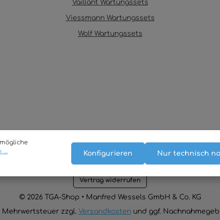
Vaillant Wartungssets
Viessmann Wartungssets
Wolf Wartungssets
tmögliche
...
Konfigurieren
Nur technisch n
Vertrag widerrufen
© 2026 TGA-Shop • Manfred Wessels GmbH & Co. KG
en Mehrwertsteuer zzgl.
Versandkosten
und ggf. Nachnahmegebü