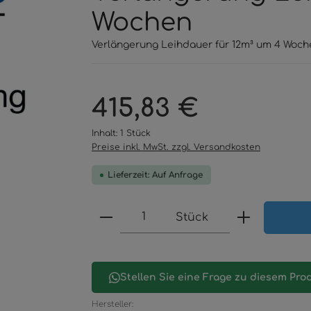
Wochen
Verlängerung Leihdauer für 12m³ um 4 Woch
Regulärer Preis:
415,83 €
Inhalt:
1 Stück
Preise inkl. MwSt. zzgl. Versandkosten
Lieferzeit: Auf Anfrage
Produkt Anzahl: Gib den 
Stück
Stellen Sie eine Frage zu diesem Pro
Hersteller: