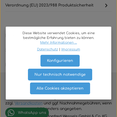
Verordnung (EU) 2023/988 Produktsicherheit
Diese Website verwendet Cookies, um eine
Rechtliches
bestmögliche Erfahrung bieten zu können.
Mehr Informationen ...
Datenschutz
|
Impressum
Service
Konfigurieren
Kontakt
Nur technisch notwendige
Alle Cookies akzeptieren
Vertrag widerrufen
Alle Preise inklusive der gesetzlichen Mehrwertsteuer
zzgl.
Versandkosten
und ggf. Nachnahmegebühren, wenn
nicht anders angegeben.
WhatsApp uns
© 2026 TGA-Shop • Manfred Wessels GmbH & Co. KG