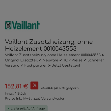
Vaillant Zusatzheizung, ohne
Heizelement 0010043553
Vaillant Zusatzheizung, ohne Heizelement 0010043553 ➤
Original Ersatzteil ✔ Neuware ✔ TOP Preise ✔ Schneller
Versand ✔ Fachpartner ➤ Jetzt bestellen!
Verkaufspreis:
%
152,81 €
Regulärer Preis:
261,80 €
(41.63% gespart)
Inhalt:
1 Stück
Preise inkl. MwSt. zzgl. Versandkosten
Lieferzeit: Auf Anfrage