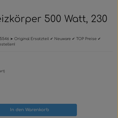
izkörper 500 Watt, 230
545546 ➤ Original Ersatzteil ✔ Neuware ✔ TOP Preise ✔
stellen!
rt)
gewünschten Wert ein oder benutze 
In den Warenkorb