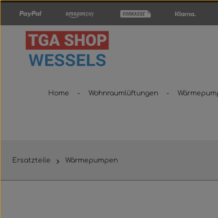
um Hauptinhalt springen
Zur Hauptnavigation springen
Home
Wohnraumlüftungen
Wärmepum
Ersatzteile
Wärmepumpen
Bildergalerie überspringen