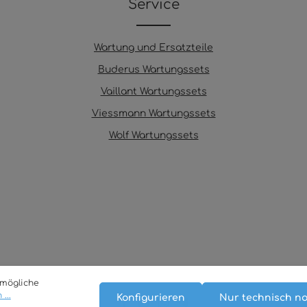
Service
Wartung und Ersatzteile
Buderus Wartungssets
Vaillant Wartungssets
Viessmann Wartungssets
Wolf Wartungssets
tmögliche
...
Konfigurieren
Nur technisch n