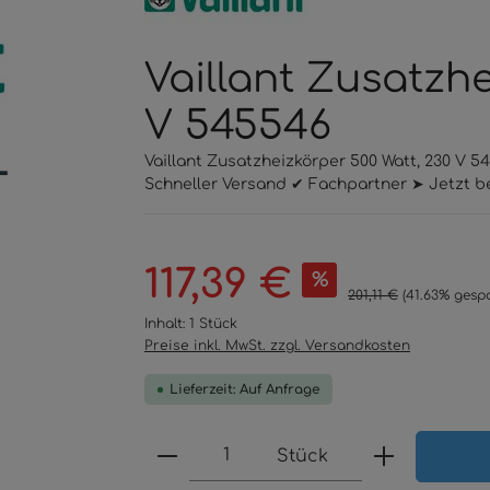
Vaillant Zusatzhe
V 545546
Vaillant Zusatzheizkörper 500 Watt, 230 V 
Schneller Versand ✔ Fachpartner ➤ Jetzt be
Verkaufspreis:
117,39 €
%
Regulärer Preis:
201,11 €
(41.63% gespa
Inhalt:
1 Stück
Preise inkl. MwSt. zzgl. Versandkosten
Lieferzeit: Auf Anfrage
Produkt Anzahl: Gib den 
Stück