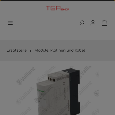
Zum Hauptinhalt springen
Waren
Ersatzteile
Module, Platinen und Kabel
Bildergalerie überspringen