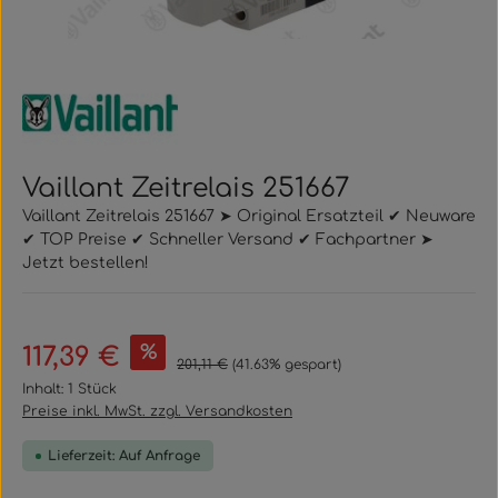
Vaillant Zeitrelais 251667
Vaillant Zeitrelais 251667 ➤ Original Ersatzteil ✔ Neuware
✔ TOP Preise ✔ Schneller Versand ✔ Fachpartner ➤
Jetzt bestellen!
Verkaufspreis:
%
117,39 €
Regulärer Preis:
201,11 €
(41.63% gespart)
Inhalt:
1 Stück
Preise inkl. MwSt. zzgl. Versandkosten
Lieferzeit: Auf Anfrage