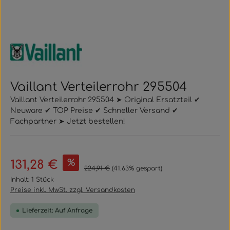
Vaillant Verteilerrohr 295504
Vaillant Verteilerrohr 295504 ➤ Original Ersatzteil ✔
Neuware ✔ TOP Preise ✔ Schneller Versand ✔
Fachpartner ➤ Jetzt bestellen!
Verkaufspreis:
%
131,28 €
Regulärer Preis:
224,91 €
(41.63% gespart)
Inhalt:
1 Stück
Preise inkl. MwSt. zzgl. Versandkosten
Lieferzeit: Auf Anfrage