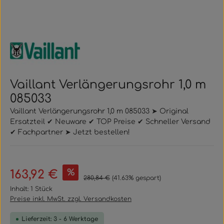
Vaillant Verlängerungsrohr 1,0 m
085033
Vaillant Verlängerungsrohr 1,0 m 085033 ➤ Original
Ersatzteil ✔ Neuware ✔ TOP Preise ✔ Schneller Versand
✔ Fachpartner ➤ Jetzt bestellen!
Verkaufspreis:
%
163,92 €
Regulärer Preis:
280,84 €
(41.63% gespart)
Inhalt:
1 Stück
Preise inkl. MwSt. zzgl. Versandkosten
Lieferzeit: 3 - 6 Werktage