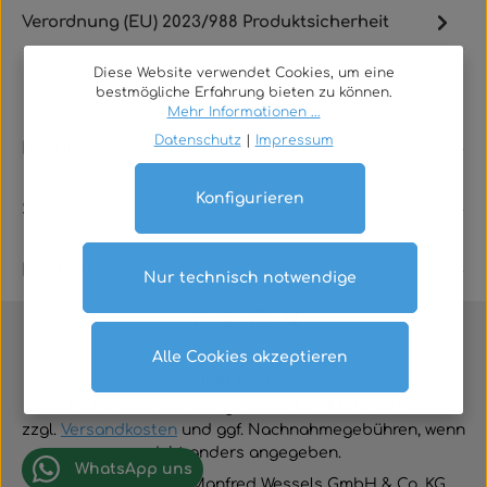
Verordnung (EU) 2023/988 Produktsicherheit
Diese Website verwendet Cookies, um eine
bestmögliche Erfahrung bieten zu können.
Mehr Informationen ...
Datenschutz
|
Impressum
Rechtliches
Konfigurieren
Service
Kontakt
Nur technisch notwendige
Alle Cookies akzeptieren
Vertrag widerrufen
Alle Preise inklusive der gesetzlichen Mehrwertsteuer
zzgl.
Versandkosten
und ggf. Nachnahmegebühren, wenn
nicht anders angegeben.
WhatsApp uns
© 2026 TGA-Shop • Manfred Wessels GmbH & Co. KG