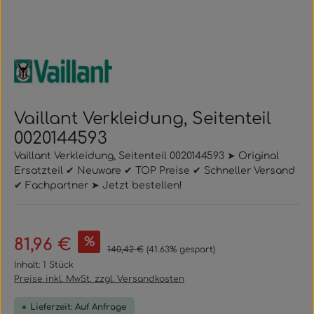
Vaillant Verkleidung, Seitenteil
0020144593
Vaillant Verkleidung, Seitenteil 0020144593 ➤ Original
Ersatzteil ✔ Neuware ✔ TOP Preise ✔ Schneller Versand
✔ Fachpartner ➤ Jetzt bestellen!
Verkaufspreis:
%
81,96 €
Regulärer Preis:
140,42 €
(41.63% gespart)
Inhalt:
1 Stück
Preise inkl. MwSt. zzgl. Versandkosten
Lieferzeit: Auf Anfrage