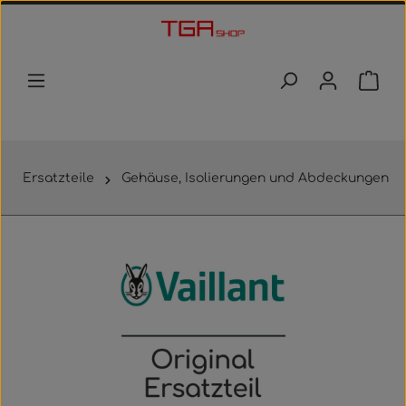
Zum Hauptinhalt springen
Waren
Ersatzteile
Gehäuse, Isolierungen und Abdeckungen
Bildergalerie überspringen