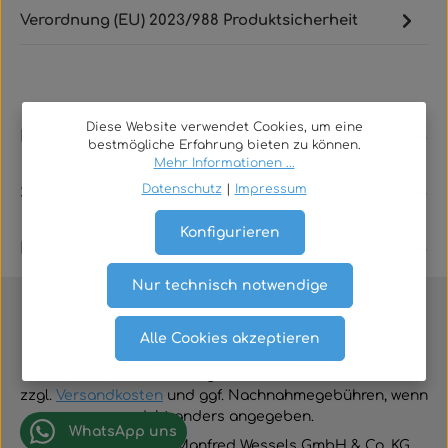
Verordnung (EU) 2023/988 Produktsicherheit
Diese Website verwendet Cookies, um eine
Rechtliches
bestmögliche Erfahrung bieten zu können.
Mehr Informationen ...
Datenschutz
|
Impressum
Service
Konfigurieren
Kontakt
Nur technisch notwendige
Alle Cookies akzeptieren
Vertrag widerrufen
Alle Preise inklusive der gesetzlichen Mehrwertsteuer
zzgl.
Versandkosten
und ggf. Nachnahmegebühren, wenn
nicht anders angegeben.
WhatsApp uns
© 2026 TGA-Shop • Manfred Wessels GmbH & Co. KG