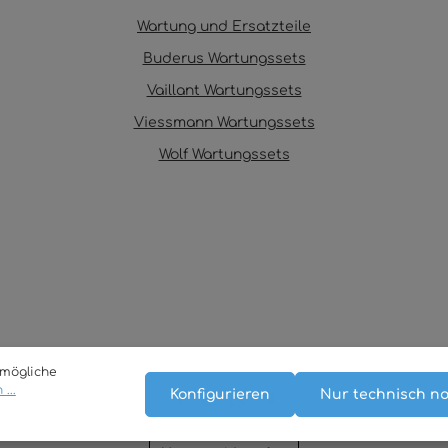
Wartung und Ersatzteile
Buderus Wartungssets
Vaillant Wartungssets
Viessmann Wartungssets
Wolf Wartungssets
tmögliche
...
Konfigurieren
Nur technisch n