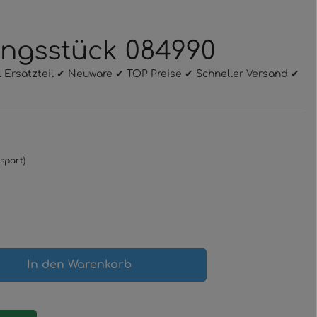
ungsstück 084990
l Ersatzteil ✔ Neuware ✔ TOP Preise ✔ Schneller Versand ✔
spart)
gewünschten Wert ein oder benutze 
In den Warenkorb