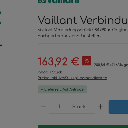
Vaillant Verbind
Vaillant Verbindungsstück 084990 ➤ Origina
Fachpartner ➤ Jetzt bestellen!
Verkaufspreis:
163,92 €
%
Regulärer Preis:
280,84 €
(41.63% ge
Inhalt:
1 Stück
Preise inkl. MwSt. zzgl. Versandkosten
Lieferzeit: Auf Anfrage
Produkt Anzahl: Gib den 
Stück