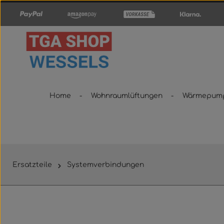
um Hauptinhalt springen
Zur Hauptnavigation springen
Home
Wohnraumlüftungen
Wärmepum
Ersatzteile
Systemverbindungen
Bildergalerie überspringen