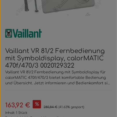
Vaillant VR 81/2 Fernbedienung
mit Symboldisplay, calorMATIC
470f/470/3 0020129322
Vaillant VR 81/2 Fernbedienung mit Symboldisplay für
calorMATIC 470f/470/3 bietet komfortable Bedienung
und Übersicht. Jetzt informieren und Bedienkomfort si...
Verkaufspreis:
%
163,92 €
Regulärer Preis:
280,84 €
(41.63% gespart)
Inhalt:
1 Stück