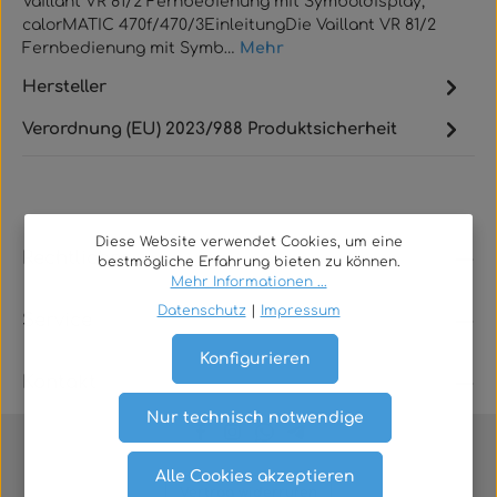
Vaillant VR 81/2 Fernbedienung mit Symboldisplay,
calorMATIC 470f/470/3EinleitungDie Vaillant VR 81/2
Fernbedienung mit Symb…
Mehr
Hersteller
Verordnung (EU) 2023/988 Produktsicherheit
Diese Website verwendet Cookies, um eine
Rechtliches
bestmögliche Erfahrung bieten zu können.
Mehr Informationen ...
Datenschutz
|
Impressum
Service
Konfigurieren
Kontakt
Nur technisch notwendige
Alle Cookies akzeptieren
Vertrag widerrufen