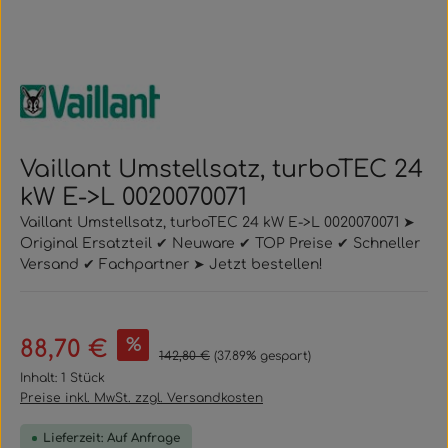
Vaillant Umstellsatz, turboTEC 24
kW E->L 0020070071
Vaillant Umstellsatz, turboTEC 24 kW E->L 0020070071 ➤
Original Ersatzteil ✔ Neuware ✔ TOP Preise ✔ Schneller
Versand ✔ Fachpartner ➤ Jetzt bestellen!
Verkaufspreis:
%
88,70 €
Regulärer Preis:
142,80 €
(37.89% gespart)
Inhalt:
1 Stück
Preise inkl. MwSt. zzgl. Versandkosten
Lieferzeit: Auf Anfrage