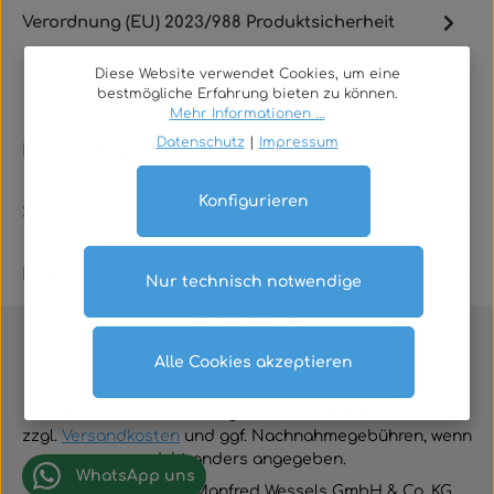
Verordnung (EU) 2023/988 Produktsicherheit
Diese Website verwendet Cookies, um eine
bestmögliche Erfahrung bieten zu können.
Mehr Informationen ...
Datenschutz
|
Impressum
Rechtliches
Konfigurieren
Service
Kontakt
Nur technisch notwendige
Alle Cookies akzeptieren
Vertrag widerrufen
Alle Preise inklusive der gesetzlichen Mehrwertsteuer
zzgl.
Versandkosten
und ggf. Nachnahmegebühren, wenn
nicht anders angegeben.
WhatsApp uns
© 2026 TGA-Shop • Manfred Wessels GmbH & Co. KG