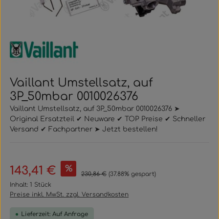
Vaillant Umstellsatz, auf
3P_50mbar 0010026376
Vaillant Umstellsatz, auf 3P_50mbar 0010026376 ➤
Original Ersatzteil ✔ Neuware ✔ TOP Preise ✔ Schneller
Versand ✔ Fachpartner ➤ Jetzt bestellen!
Verkaufspreis:
%
143,41 €
Regulärer Preis:
230,86 €
(37.88% gespart)
Inhalt:
1 Stück
Preise inkl. MwSt. zzgl. Versandkosten
Lieferzeit: Auf Anfrage