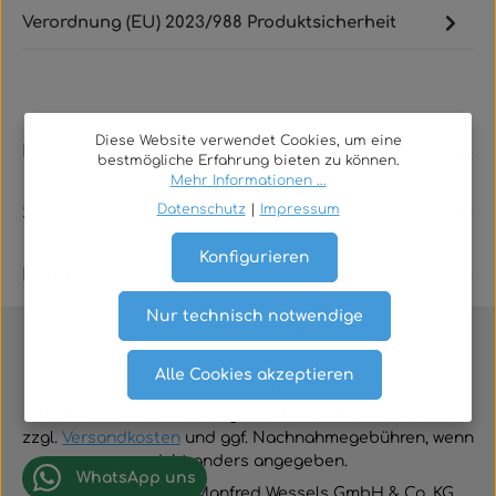
Verordnung (EU) 2023/988 Produktsicherheit
Diese Website verwendet Cookies, um eine
Rechtliches
bestmögliche Erfahrung bieten zu können.
Mehr Informationen ...
Datenschutz
|
Impressum
Service
Konfigurieren
Kontakt
Nur technisch notwendige
Alle Cookies akzeptieren
Vertrag widerrufen
Alle Preise inklusive der gesetzlichen Mehrwertsteuer
zzgl.
Versandkosten
und ggf. Nachnahmegebühren, wenn
nicht anders angegeben.
WhatsApp uns
© 2026 TGA-Shop • Manfred Wessels GmbH & Co. KG