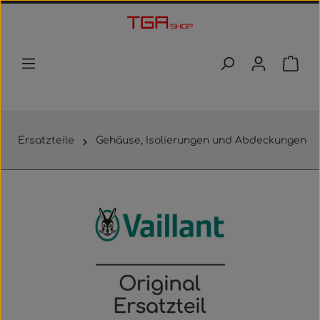
Zum Hauptinhalt springen
Waren
Ersatzteile
Gehäuse, Isolierungen und Abdeckungen
Bildergalerie überspringen