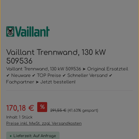
Vaillant Trennwand, 130 kW
509536
Vaillant Trennwand, 130 kW 509536 ➤ Original Ersatzteil
✔ Neuware ✔ TOP Preise ✔ Schneller Versand ✔
Fachpartner ➤ Jetzt bestellen!
Verkaufspreis:
%
170,18 €
Regulärer Preis:
291,55 €
(41.63% gespart)
Inhalt:
1 Stück
Preise inkl. MwSt. zzgl. Versandkosten
Lieferzeit: Auf Anfrage