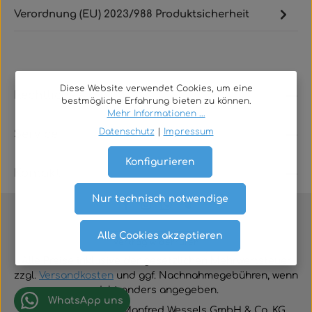
Verordnung (EU) 2023/988 Produktsicherheit
Diese Website verwendet Cookies, um eine
Rechtliches
bestmögliche Erfahrung bieten zu können.
Mehr Informationen ...
Datenschutz
|
Impressum
Service
Konfigurieren
Kontakt
Nur technisch notwendige
Alle Cookies akzeptieren
Vertrag widerrufen
Alle Preise inklusive der gesetzlichen Mehrwertsteuer
zzgl.
Versandkosten
und ggf. Nachnahmegebühren, wenn
nicht anders angegeben.
WhatsApp uns
© 2026 TGA-Shop • Manfred Wessels GmbH & Co. KG