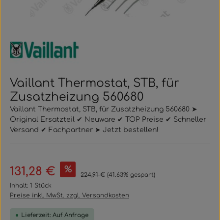
Vaillant Thermostat, STB, für
Zusatzheizung 560680
Vaillant Thermostat, STB, für Zusatzheizung 560680 ➤
Original Ersatzteil ✔ Neuware ✔ TOP Preise ✔ Schneller
Versand ✔ Fachpartner ➤ Jetzt bestellen!
Verkaufspreis:
%
131,28 €
Regulärer Preis:
224,91 €
(41.63% gespart)
Inhalt:
1 Stück
Preise inkl. MwSt. zzgl. Versandkosten
Lieferzeit: Auf Anfrage