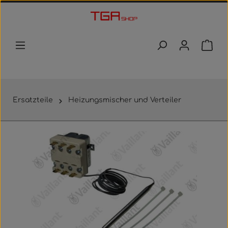
Zum Hauptinhalt springen
Waren
Ersatzteile
Heizungsmischer und Verteiler
Bildergalerie überspringen