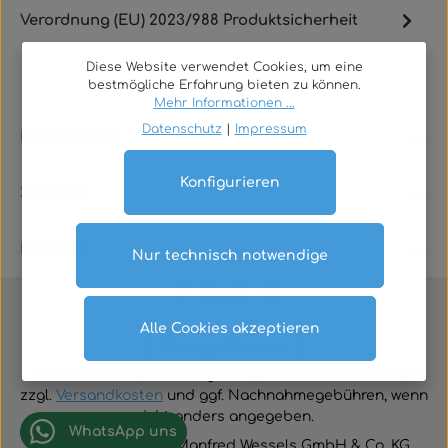
Verordnung (EU) 2023/988 Produktsicherheit
Diese Website verwendet Cookies, um eine
bestmögliche Erfahrung bieten zu können.
Mehr Informationen ...
Datenschutz
|
Impressum
Rechtliches
Konfigurieren
Service
Kontakt
Nur technisch notwendige
Alle Cookies akzeptieren
Vertrag widerrufen
Alle Preise inklusive der gesetzlichen Mehrwertsteuer
zzgl.
Versandkosten
und ggf. Nachnahmegebühren, wenn
nicht anders angegeben.
WhatsApp uns
© 2026 TGA-Shop • Manfred Wessels GmbH & Co. KG