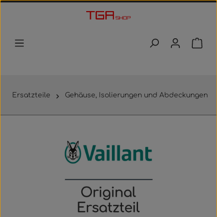
Zum Hauptinhalt springen
Waren
Ersatzteile
Gehäuse, Isolierungen und Abdeckungen
Bildergalerie überspringen