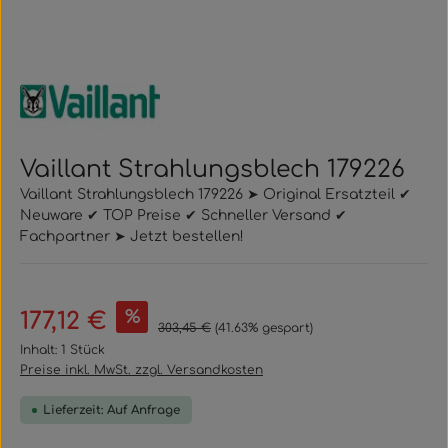
Vaillant Strahlungsblech 179226
Vaillant Strahlungsblech 179226 ➤ Original Ersatzteil ✔
Neuware ✔ TOP Preise ✔ Schneller Versand ✔
Fachpartner ➤ Jetzt bestellen!
Verkaufspreis:
%
177,12 €
Regulärer Preis:
303,45 €
(41.63% gespart)
Inhalt:
1 Stück
Preise inkl. MwSt. zzgl. Versandkosten
Lieferzeit: Auf Anfrage