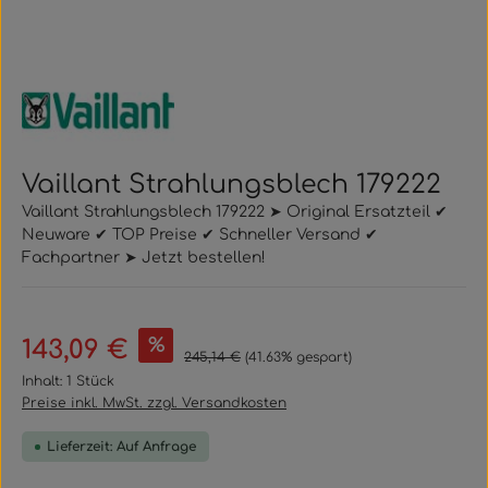
Vaillant Strahlungsblech 179222
Vaillant Strahlungsblech 179222 ➤ Original Ersatzteil ✔
Neuware ✔ TOP Preise ✔ Schneller Versand ✔
Fachpartner ➤ Jetzt bestellen!
Verkaufspreis:
%
143,09 €
Regulärer Preis:
245,14 €
(41.63% gespart)
Inhalt:
1 Stück
Preise inkl. MwSt. zzgl. Versandkosten
Lieferzeit: Auf Anfrage