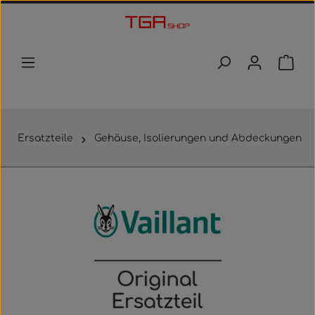
Zum Hauptinhalt springen
Waren
Ersatzteile
Gehäuse, Isolierungen und Abdeckungen
Bildergalerie überspringen