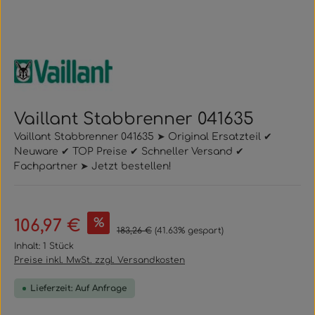
Vaillant Stabbrenner 041635
Vaillant Stabbrenner 041635 ➤ Original Ersatzteil ✔
Neuware ✔ TOP Preise ✔ Schneller Versand ✔
Fachpartner ➤ Jetzt bestellen!
Verkaufspreis:
%
106,97 €
Regulärer Preis:
183,26 €
(41.63% gespart)
Inhalt:
1 Stück
Preise inkl. MwSt. zzgl. Versandkosten
Lieferzeit: Auf Anfrage