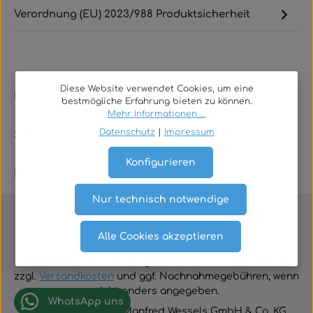
Verordnung (EU) 2023/988 Produktsicherheit
Diese Website verwendet Cookies, um eine
Rechtliches
bestmögliche Erfahrung bieten zu können.
Mehr Informationen ...
Datenschutz
|
Impressum
Service
Konfigurieren
Kontakt
Nur technisch notwendige
Alle Cookies akzeptieren
Vertrag widerrufen
Alle Preise inklusive der gesetzlichen Mehrwertsteuer
zzgl.
Versandkosten
und ggf. Nachnahmegebühren, wenn
nicht anders angegeben.
WhatsApp uns
© 2026 TGA-Shop • Manfred Wessels GmbH & Co. KG