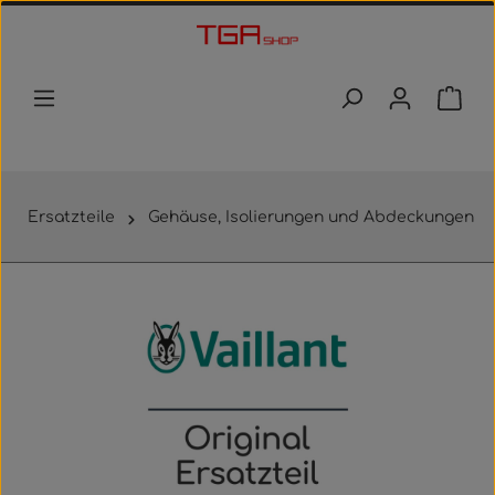
Zum Hauptinhalt springen
Waren
Ersatzteile
Gehäuse, Isolierungen und Abdeckungen
Bildergalerie überspringen