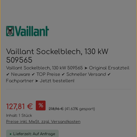
Vaillant Sockelblech, 130 kW
509565
Vaillant Sockelblech, 130 kW 509565 ➤ Original Ersatzteil
✔ Neuware ✔ TOP Preise ✔ Schneller Versand ✔
Fachpartner ➤ Jetzt bestellen!
Verkaufspreis:
%
127,81 €
Regulärer Preis:
218,96 €
(41.63% gespart)
Inhalt:
1 Stück
Preise inkl. MwSt. zzgl. Versandkosten
Lieferzeit: Auf Anfrage