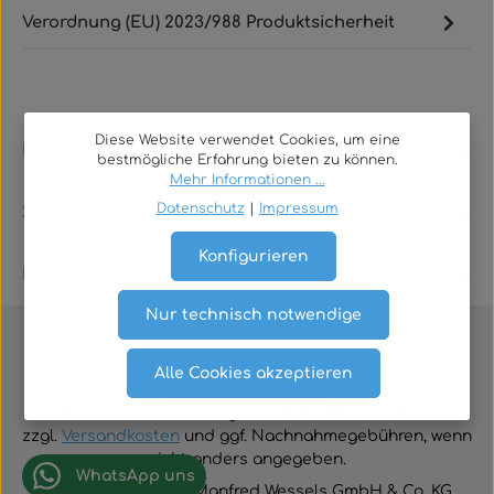
Verordnung (EU) 2023/988 Produktsicherheit
Diese Website verwendet Cookies, um eine
Rechtliches
bestmögliche Erfahrung bieten zu können.
Mehr Informationen ...
Datenschutz
|
Impressum
Service
Konfigurieren
Kontakt
Nur technisch notwendige
Alle Cookies akzeptieren
Vertrag widerrufen
Alle Preise inklusive der gesetzlichen Mehrwertsteuer
zzgl.
Versandkosten
und ggf. Nachnahmegebühren, wenn
nicht anders angegeben.
WhatsApp uns
© 2026 TGA-Shop • Manfred Wessels GmbH & Co. KG