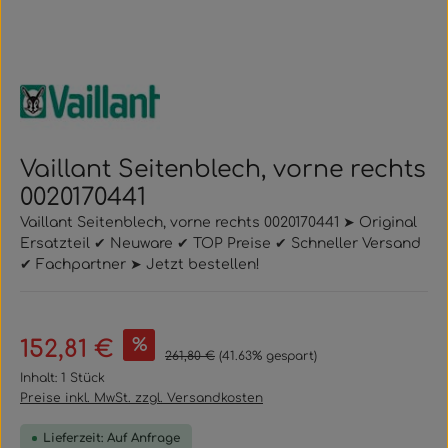
Vaillant Seitenblech, vorne rechts
0020170441
Vaillant Seitenblech, vorne rechts 0020170441 ➤ Original
Ersatzteil ✔ Neuware ✔ TOP Preise ✔ Schneller Versand
✔ Fachpartner ➤ Jetzt bestellen!
Verkaufspreis:
%
152,81 €
Regulärer Preis:
261,80 €
(41.63% gespart)
Inhalt:
1 Stück
Preise inkl. MwSt. zzgl. Versandkosten
Lieferzeit: Auf Anfrage