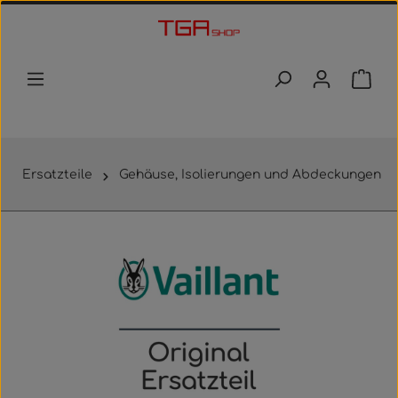
Zum Hauptinhalt springen
Waren
Ersatzteile
Gehäuse, Isolierungen und Abdeckungen
Bildergalerie überspringen