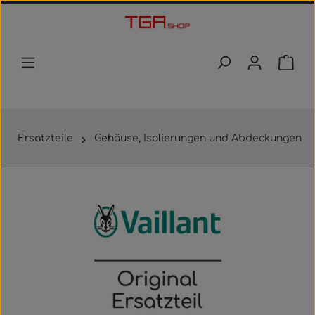
Zum Hauptinhalt springen
Waren
Ersatzteile
Gehäuse, Isolierungen und Abdeckungen
Bildergalerie überspringen