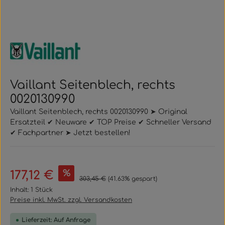
Vaillant Seitenblech, rechts
0020130990
Vaillant Seitenblech, rechts 0020130990 ➤ Original
Ersatzteil ✔ Neuware ✔ TOP Preise ✔ Schneller Versand
✔ Fachpartner ➤ Jetzt bestellen!
Verkaufspreis:
%
177,12 €
Regulärer Preis:
303,45 €
(41.63% gespart)
Inhalt:
1 Stück
Preise inkl. MwSt. zzgl. Versandkosten
Lieferzeit: Auf Anfrage