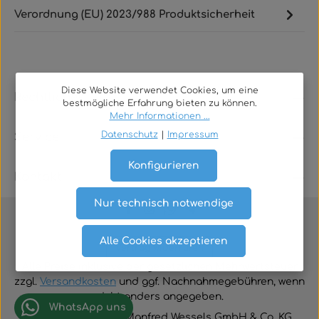
Verordnung (EU) 2023/988 Produktsicherheit
Diese Website verwendet Cookies, um eine
Rechtliches
bestmögliche Erfahrung bieten zu können.
Mehr Informationen ...
Datenschutz
|
Impressum
Service
Konfigurieren
Kontakt
Nur technisch notwendige
Alle Cookies akzeptieren
Vertrag widerrufen
Alle Preise inklusive der gesetzlichen Mehrwertsteuer
zzgl.
Versandkosten
und ggf. Nachnahmegebühren, wenn
nicht anders angegeben.
WhatsApp uns
© 2026 TGA-Shop • Manfred Wessels GmbH & Co. KG