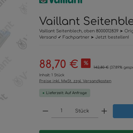
Vaillant Seitenb
Vaillant Seitenblech, oben 8000012839 ➤ Ori
Versand ✔ Fachpartner ➤ Jetzt bestellen!
Verkaufspreis:
88,70 €
%
Regulärer Preis:
142,80 €
(37.89% gesp
Inhalt:
1 Stück
Preise inkl. MwSt. zzgl. Versandkosten
Lieferzeit: Auf Anfrage
Produkt Anzahl: Gib den 
Stück