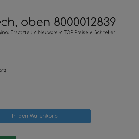
lech, oben 8000012839
ginal Ersatzteil ✔ Neuware ✔ TOP Preise ✔ Schneller
art)
gewünschten Wert ein oder benutze 
In den Warenkorb