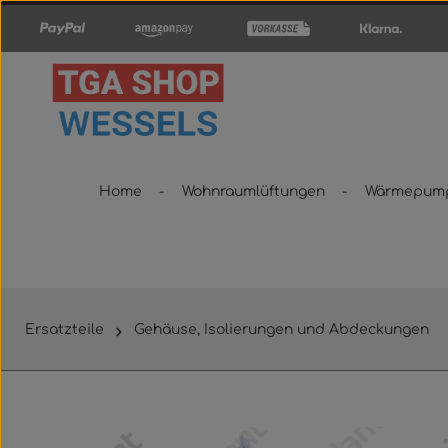
um Hauptinhalt springen
Zur Hauptnavigation springen
Home
Wohnraumlüftungen
Wärmepum
Ersatzteile
Gehäuse, Isolierungen und Abdeckungen
Bildergalerie überspringen