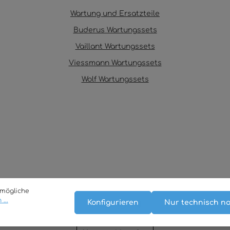
Wartung und Ersatzteile
Buderus Wartungssets
Vaillant Wartungssets
Viessmann Wartungssets
Wolf Wartungssets
tmögliche
...
Konfigurieren
Nur technisch n