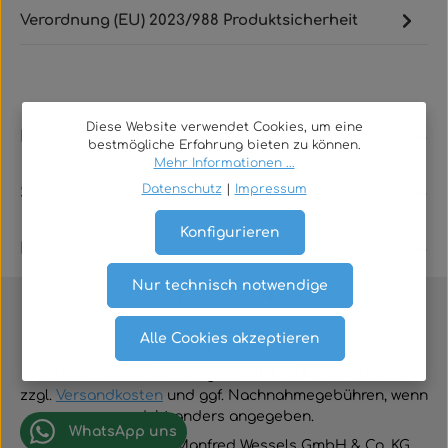
Verordnung (EU) 2023/988 Produktsicherheit
Diese Website verwendet Cookies, um eine
Rechtliches
bestmögliche Erfahrung bieten zu können.
Mehr Informationen ...
Datenschutz
|
Impressum
Service
Konfigurieren
Kontakt
Nur technisch notwendige
Alle Cookies akzeptieren
Vertrag widerrufen
Alle Preise inklusive der gesetzlichen Mehrwertsteuer
zzgl.
Versandkosten
und ggf. Nachnahmegebühren, wenn
nicht anders angegeben.
WhatsApp uns
© 2026 TGA-Shop • Manfred Wessels GmbH & Co. KG