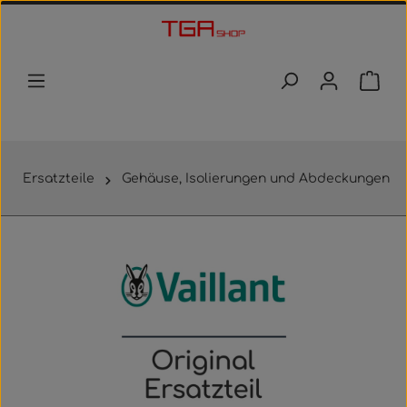
Zum Hauptinhalt springen
Waren
Ersatzteile
Gehäuse, Isolierungen und Abdeckungen
Bildergalerie überspringen