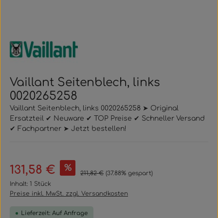
Vaillant Seitenblech, links
0020265258
Vaillant Seitenblech, links 0020265258 ➤ Original
Ersatzteil ✔ Neuware ✔ TOP Preise ✔ Schneller Versand
✔ Fachpartner ➤ Jetzt bestellen!
Verkaufspreis:
%
131,58 €
Regulärer Preis:
211,82 €
(37.88% gespart)
Inhalt:
1 Stück
Preise inkl. MwSt. zzgl. Versandkosten
Lieferzeit: Auf Anfrage