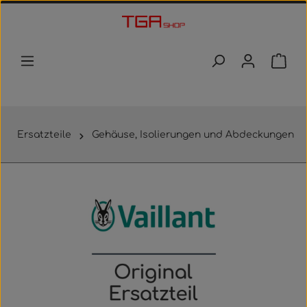
Zum Hauptinhalt springen
Waren
Ersatzteile
Gehäuse, Isolierungen und Abdeckungen
Bildergalerie überspringen