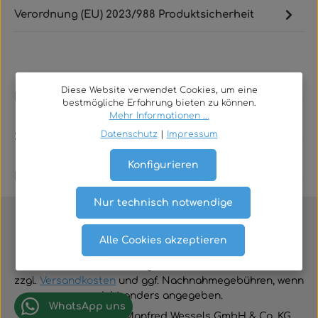
Verordnung (EU) 2023/988 Produktsicherheit
Diese Website verwendet Cookies, um eine
Rechtliches
bestmögliche Erfahrung bieten zu können.
Mehr Informationen ...
Datenschutz
|
Impressum
Service
Konfigurieren
Kontakt
Nur technisch notwendige
Alle Cookies akzeptieren
Vertrag widerrufen
Alle Preise inklusive der gesetzlichen Mehrwertsteuer
zzgl.
Versandkosten
und ggf. Nachnahmegebühren, wenn
nicht anders angegeben.
WhatsApp uns
© 2026 TGA-Shop • Manfred Wessels GmbH & Co. KG