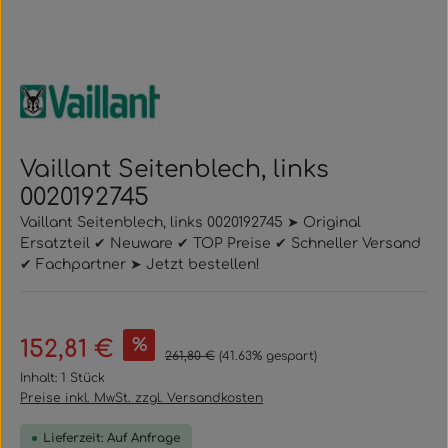
Vaillant Seitenblech, links
0020192745
Vaillant Seitenblech, links 0020192745 ➤ Original
Ersatzteil ✔ Neuware ✔ TOP Preise ✔ Schneller Versand
✔ Fachpartner ➤ Jetzt bestellen!
Verkaufspreis:
%
152,81 €
Regulärer Preis:
261,80 €
(41.63% gespart)
Inhalt:
1 Stück
Preise inkl. MwSt. zzgl. Versandkosten
Lieferzeit: Auf Anfrage