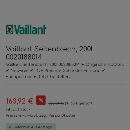
Vaillant Seitenblech, 200l
0020188014
Vaillant Seitenblech, 200l 0020188014 ➤ Original Ersatzteil
✔ Neuware ✔ TOP Preise ✔ Schneller Versand ✔
Fachpartner ➤ Jetzt bestellen!
Verkaufspreis:
%
163,92 €
Regulärer Preis:
280,84 €
(41.63% gespart)
Inhalt:
1 Stück
Preise inkl. MwSt. zzgl. Versandkosten
Lieferzeit: Auf Anfrage