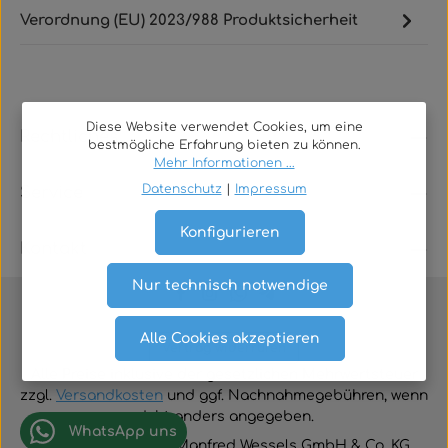
Verordnung (EU) 2023/988 Produktsicherheit
Diese Website verwendet Cookies, um eine
Rechtliches
bestmögliche Erfahrung bieten zu können.
Mehr Informationen ...
Datenschutz
|
Impressum
Service
Konfigurieren
Kontakt
Nur technisch notwendige
Alle Cookies akzeptieren
Vertrag widerrufen
Alle Preise inklusive der gesetzlichen Mehrwertsteuer
zzgl.
Versandkosten
und ggf. Nachnahmegebühren, wenn
nicht anders angegeben.
WhatsApp uns
© 2026 TGA-Shop • Manfred Wessels GmbH & Co. KG