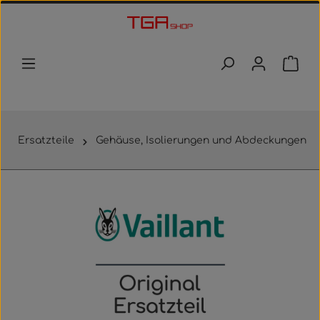
Zum Hauptinhalt springen
Waren
Ersatzteile
Gehäuse, Isolierungen und Abdeckungen
Bildergalerie überspringen