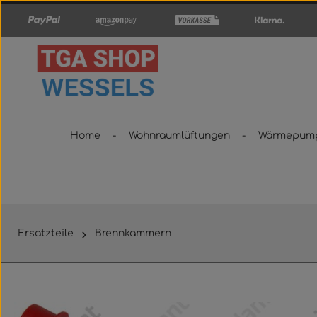
um Hauptinhalt springen
Zur Hauptnavigation springen
Home
Wohnraumlüftungen
Wärmepum
Ersatzteile
Brennkammern
Bildergalerie überspringen