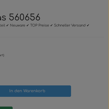
as 560656
zteil ✔ Neuware ✔ TOP Preise ✔ Schneller Versand ✔
rt)
gewünschten Wert ein oder benutze 
In den Warenkorb