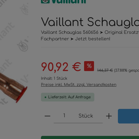
Vaillant Schaugl
Vaillant Schauglas 560656 ➤ Original Ersat
Fachpartner ➤ Jetzt bestellen!
Verkaufspreis:
90,92 €
%
Regulärer Preis:
146,37 €
(37.88% gespa
Inhalt:
1 Stück
Preise inkl. MwSt. zzgl. Versandkosten
Lieferzeit: Auf Anfrage
Produkt Anzahl: Gib den 
Stück