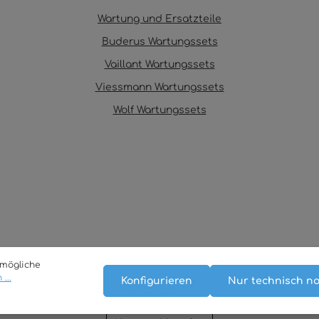
Wartung und Ersatzteile
Buderus Wartungssets
Vaillant Wartungssets
Viessmann Wartungssets
Wolf Wartungssets
tmögliche
...
Konfigurieren
Nur technisch n