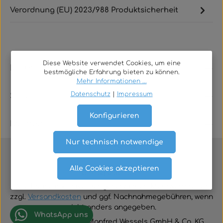
Verordnung (EU) 2023/988 Produktsicherheit
Diese Website verwendet Cookies, um eine
Rechtliches
bestmögliche Erfahrung bieten zu können.
Mehr Informationen ...
Datenschutz
|
Impressum
Service
Konfigurieren
Kontakt
Nur technisch notwendige
Alle Cookies akzeptieren
Vertrag widerrufen
Alle Preise inklusive der gesetzlichen Mehrwertsteuer
zzgl.
Versandkosten
und ggf. Nachnahmegebühren, wenn
nicht anders angegeben.
WhatsApp uns
© 2026 TGA-Shop • Manfred Wessels GmbH & Co. KG