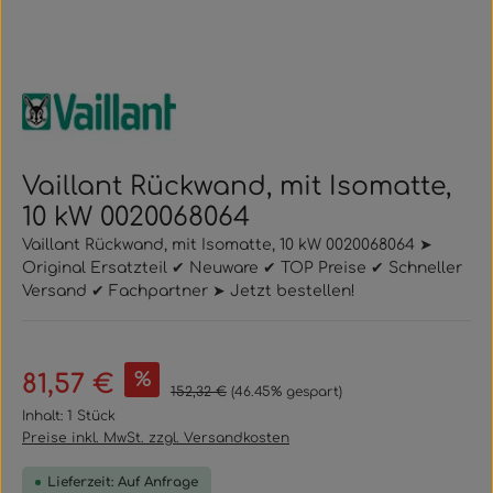
Vaillant Rückwand, mit Isomatte,
10 kW 0020068064
Vaillant Rückwand, mit Isomatte, 10 kW 0020068064 ➤
Original Ersatzteil ✔ Neuware ✔ TOP Preise ✔ Schneller
Versand ✔ Fachpartner ➤ Jetzt bestellen!
Verkaufspreis:
%
81,57 €
Regulärer Preis:
152,32 €
(46.45% gespart)
Inhalt:
1 Stück
Preise inkl. MwSt. zzgl. Versandkosten
Lieferzeit: Auf Anfrage