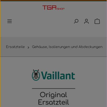
Zum Hauptinhalt springen
Waren
Ersatzteile
Gehäuse, Isolierungen und Abdeckungen
Bildergalerie überspringen