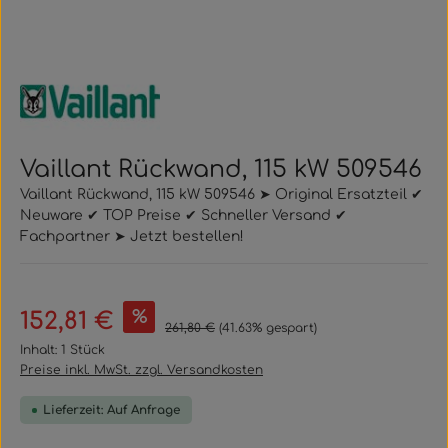
Vaillant Rückwand, 115 kW 509546
Vaillant Rückwand, 115 kW 509546 ➤ Original Ersatzteil ✔
Neuware ✔ TOP Preise ✔ Schneller Versand ✔
Fachpartner ➤ Jetzt bestellen!
Verkaufspreis:
%
152,81 €
Regulärer Preis:
261,80 €
(41.63% gespart)
Inhalt:
1 Stück
Preise inkl. MwSt. zzgl. Versandkosten
Lieferzeit: Auf Anfrage