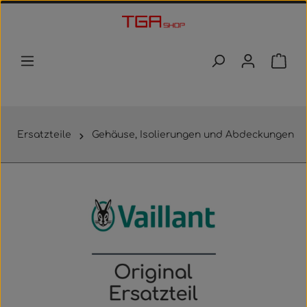
Zum Hauptinhalt springen
Waren
Ersatzteile
Gehäuse, Isolierungen und Abdeckungen
Bildergalerie überspringen