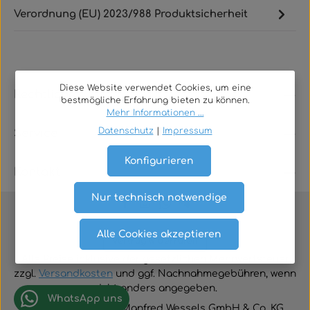
Verordnung (EU) 2023/988 Produktsicherheit
Diese Website verwendet Cookies, um eine
Rechtliches
bestmögliche Erfahrung bieten zu können.
Mehr Informationen ...
Datenschutz
|
Impressum
Service
Konfigurieren
Kontakt
Nur technisch notwendige
Alle Cookies akzeptieren
Vertrag widerrufen
Alle Preise inklusive der gesetzlichen Mehrwertsteuer
zzgl.
Versandkosten
und ggf. Nachnahmegebühren, wenn
nicht anders angegeben.
WhatsApp uns
© 2026 TGA-Shop • Manfred Wessels GmbH & Co. KG