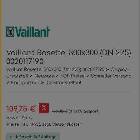
Vaillant Rosette, 300x300 (DN 225)
0020117190
Vaillant Rosette, 300x300 (DN 225) 0020117190 ➤ Original
Ersatzteil ✔ Neuware ✔ TOP Preise ✔ Schneller Versand
✔ Fachpartner ➤ Jetzt bestellen!
Verkaufspreis:
%
109,75 €
Regulärer Preis:
188,02 €
(41.63% gespart)
Inhalt:
1 Stück
Preise inkl. MwSt. zzgl. Versandkosten
Lieferzeit: Auf Anfrage