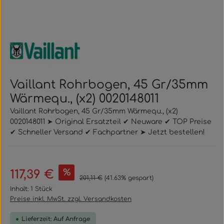
Vaillant Rohrbogen, 45 Gr/35mm
Wärmequ., (x2) 0020148011
Vaillant Rohrbogen, 45 Gr/35mm Wärmequ., (x2)
0020148011 ➤ Original Ersatzteil ✔ Neuware ✔ TOP Preise
✔ Schneller Versand ✔ Fachpartner ➤ Jetzt bestellen!
Verkaufspreis:
%
117,39 €
Regulärer Preis:
201,11 €
(41.63% gespart)
Inhalt:
1 Stück
Preise inkl. MwSt. zzgl. Versandkosten
Lieferzeit: Auf Anfrage