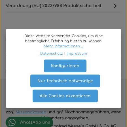
Verordnung (EU) 2023/988 Produktsicherheit
Diese Website verwendet Cookies, um eine
Rechtliches
bestmögliche Erfahrung bieten zu können.
Mehr Informationen ...
Datenschutz
|
Impressum
Service
Konfigurieren
Kontakt
Nur technisch notwendige
Alle Cookies akzeptieren
Vertrag widerrufen
Alle Preise inklusive der gesetzlichen Mehrwertsteuer
zzgl.
Versandkosten
und ggf. Nachnahmegebühren, wenn
nicht anders angegeben.
WhatsApp uns
© 2026 TGA-Shop • Manfred Wessels GmbH & Co. KG