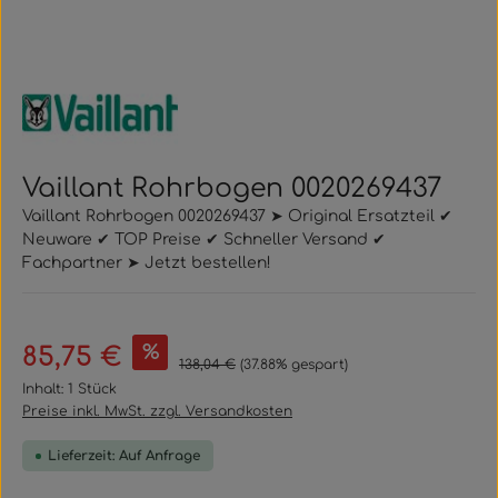
Vaillant Rohrbogen 0020269437
Vaillant Rohrbogen 0020269437 ➤ Original Ersatzteil ✔
Neuware ✔ TOP Preise ✔ Schneller Versand ✔
Fachpartner ➤ Jetzt bestellen!
Verkaufspreis:
%
85,75 €
Regulärer Preis:
138,04 €
(37.88% gespart)
Inhalt:
1 Stück
Preise inkl. MwSt. zzgl. Versandkosten
Lieferzeit: Auf Anfrage