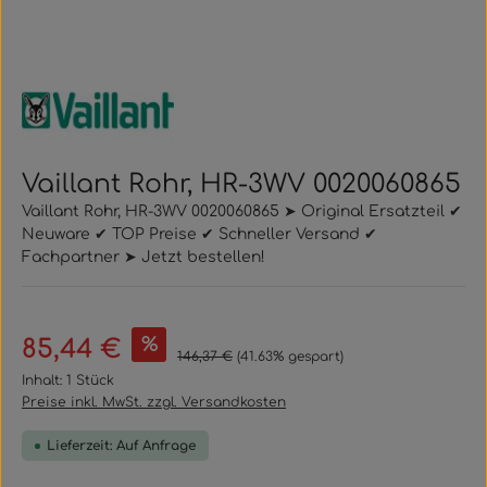
Vaillant Rohr, HR-3WV 0020060865
Vaillant Rohr, HR-3WV 0020060865 ➤ Original Ersatzteil ✔
Neuware ✔ TOP Preise ✔ Schneller Versand ✔
Fachpartner ➤ Jetzt bestellen!
Verkaufspreis:
%
85,44 €
Regulärer Preis:
146,37 €
(41.63% gespart)
Inhalt:
1 Stück
Preise inkl. MwSt. zzgl. Versandkosten
Lieferzeit: Auf Anfrage