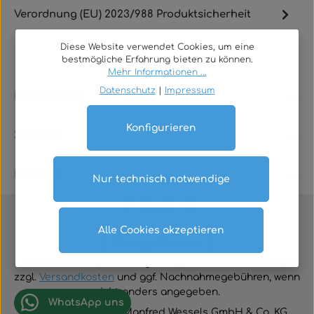
Verordnung (EU) 2023/988 Produktsicherheit
Diese Website verwendet Cookies, um eine
bestmögliche Erfahrung bieten zu können.
Mehr Informationen ...
Datenschutz
|
Impressum
Rechtliches
Konfigurieren
Service
Kontakt
Nur technisch notwendige
Alle Cookies akzeptieren
Vertrag widerrufen
Alle Preise inklusive der gesetzlichen Mehrwertsteuer
zzgl.
Versandkosten
und ggf. Nachnahmegebühren, wenn
nicht anders angegeben.
WhatsApp uns
© 2026 TGA-Shop • Manfred Wessels GmbH & Co. KG