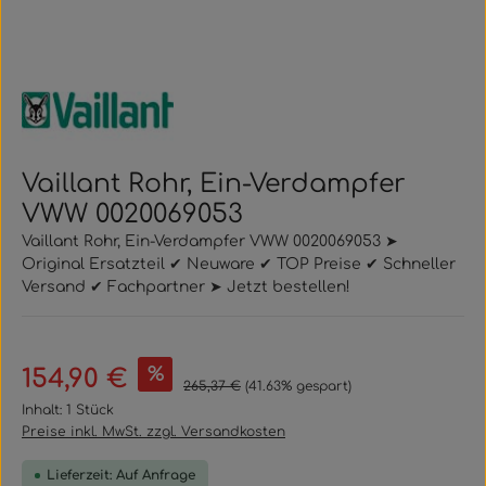
Vaillant Rohr, Ein-Verdampfer
VWW 0020069053
Vaillant Rohr, Ein-Verdampfer VWW 0020069053 ➤
Original Ersatzteil ✔ Neuware ✔ TOP Preise ✔ Schneller
Versand ✔ Fachpartner ➤ Jetzt bestellen!
Verkaufspreis:
%
154,90 €
Regulärer Preis:
265,37 €
(41.63% gespart)
Inhalt:
1 Stück
Preise inkl. MwSt. zzgl. Versandkosten
Lieferzeit: Auf Anfrage