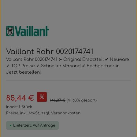
Vaillant Rohr 0020174741
Vaillant Rohr 0020174741 ➤ Original Ersatzteil ✔ Neuware
✔ TOP Preise ✔ Schneller Versand ✔ Fachpartner ➤
Jetzt bestellen!
Verkaufspreis:
%
85,44 €
Regulärer Preis:
146,37 €
(41.63% gespart)
Inhalt:
1 Stück
Preise inkl. MwSt. zzgl. Versandkosten
Lieferzeit: Auf Anfrage