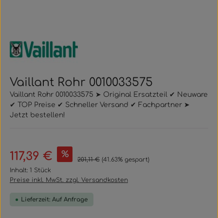
Vaillant Rohr 0010033575
Vaillant Rohr 0010033575 ➤ Original Ersatzteil ✔ Neuware
✔ TOP Preise ✔ Schneller Versand ✔ Fachpartner ➤
Jetzt bestellen!
Verkaufspreis:
%
117,39 €
Regulärer Preis:
201,11 €
(41.63% gespart)
Inhalt:
1 Stück
Preise inkl. MwSt. zzgl. Versandkosten
Lieferzeit: Auf Anfrage