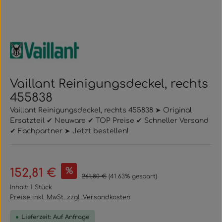
Vaillant Reinigungsdeckel, rechts
455838
Vaillant Reinigungsdeckel, rechts 455838 ➤ Original
Ersatzteil ✔ Neuware ✔ TOP Preise ✔ Schneller Versand
✔ Fachpartner ➤ Jetzt bestellen!
Verkaufspreis:
%
152,81 €
Regulärer Preis:
261,80 €
(41.63% gespart)
Inhalt:
1 Stück
Preise inkl. MwSt. zzgl. Versandkosten
Lieferzeit: Auf Anfrage