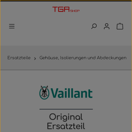
Zum Hauptinhalt springen
Waren
Ersatzteile
Gehäuse, Isolierungen und Abdeckungen
Bildergalerie überspringen