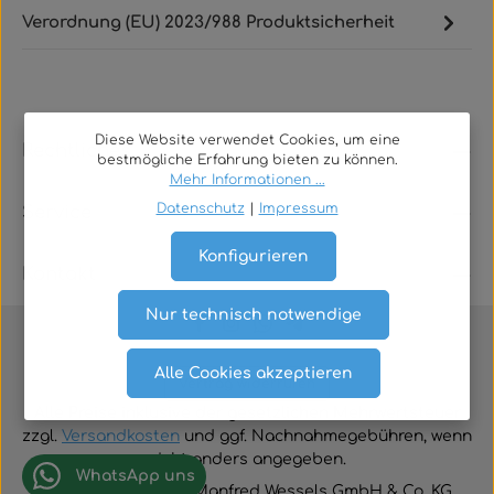
Verordnung (EU) 2023/988 Produktsicherheit
Diese Website verwendet Cookies, um eine
Rechtliches
bestmögliche Erfahrung bieten zu können.
Mehr Informationen ...
Datenschutz
|
Impressum
Service
Konfigurieren
Kontakt
Nur technisch notwendige
Alle Cookies akzeptieren
Vertrag widerrufen
Alle Preise inklusive der gesetzlichen Mehrwertsteuer
zzgl.
Versandkosten
und ggf. Nachnahmegebühren, wenn
nicht anders angegeben.
WhatsApp uns
© 2026 TGA-Shop • Manfred Wessels GmbH & Co. KG