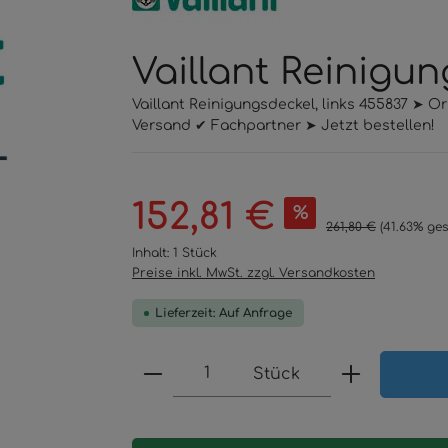
Vaillant Reinigun
Vaillant Reinigungsdeckel, links 455837 ➤ O
Versand ✔ Fachpartner ➤ Jetzt bestellen!
Verkaufspreis:
152,81 €
%
Regulärer Preis:
261,80 €
(41.63% ges
Inhalt:
1 Stück
Preise inkl. MwSt. zzgl. Versandkosten
Lieferzeit: Auf Anfrage
Produkt Anzahl: Gib den 
Stück