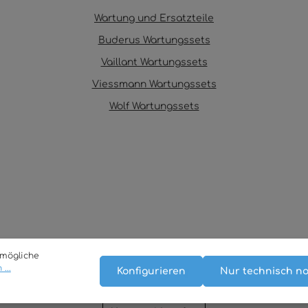
Wartung und Ersatzteile
Buderus Wartungssets
Vaillant Wartungssets
Viessmann Wartungssets
Wolf Wartungssets
tmögliche
...
Konfigurieren
Nur technisch n