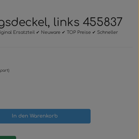
gsdeckel, links 455837
riginal Ersatzteil ✔ Neuware ✔ TOP Preise ✔ Schneller
part)
gewünschten Wert ein oder benutze 
In den Warenkorb