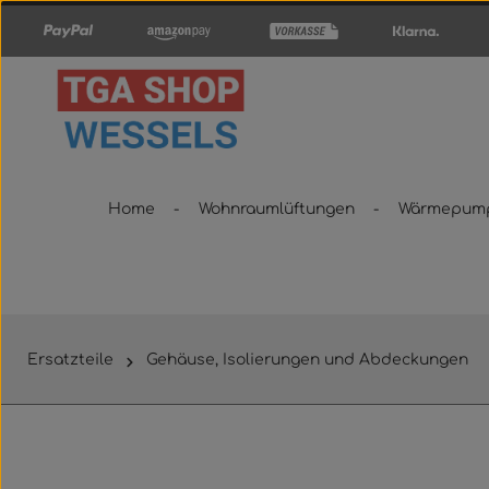
um Hauptinhalt springen
Zur Hauptnavigation springen
Home
Wohnraumlüftungen
Wärmepum
Ersatzteile
Gehäuse, Isolierungen und Abdeckungen
Bildergalerie überspringen