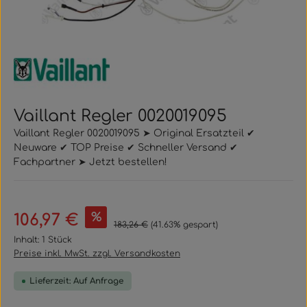
Vaillant Regler 0020019095
Vaillant Regler 0020019095 ➤ Original Ersatzteil ✔
Neuware ✔ TOP Preise ✔ Schneller Versand ✔
Fachpartner ➤ Jetzt bestellen!
Verkaufspreis:
%
106,97 €
Regulärer Preis:
183,26 €
(41.63% gespart)
Inhalt:
1 Stück
Preise inkl. MwSt. zzgl. Versandkosten
Lieferzeit: Auf Anfrage