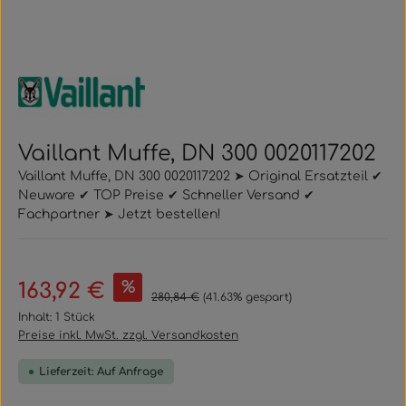
Vaillant Muffe, DN 300 0020117202
Vaillant Muffe, DN 300 0020117202 ➤ Original Ersatzteil ✔
Neuware ✔ TOP Preise ✔ Schneller Versand ✔
Fachpartner ➤ Jetzt bestellen!
Verkaufspreis:
%
163,92 €
Regulärer Preis:
280,84 €
(41.63% gespart)
Inhalt:
1 Stück
Preise inkl. MwSt. zzgl. Versandkosten
Lieferzeit: Auf Anfrage