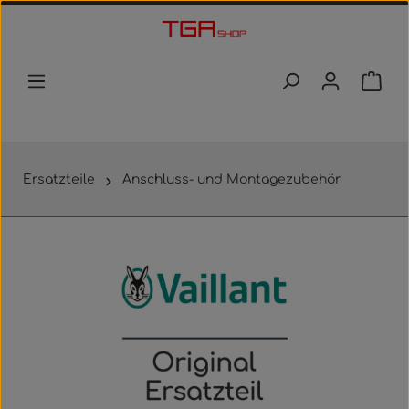
Zum Hauptinhalt springen
Waren
Ersatzteile
Anschluss- und Montagezubehör
Bildergalerie überspringen