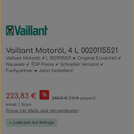
Vaillant Motoröl, 4 L 0020115521
Vaillant Motoröl, 4 L 0020115521 ➤ Original Ersatzteil ✔
Neuware ✔ TOP Preise ✔ Schneller Versand ✔
Fachpartner ➤ Jetzt bestellen!
Verkaufspreis:
%
223,83 €
Regulärer Preis:
248,31 €
(9.86% gespart)
Inhalt:
1 Stück
Preise inkl. MwSt. zzgl. Versandkosten
Lieferzeit: Auf Anfrage