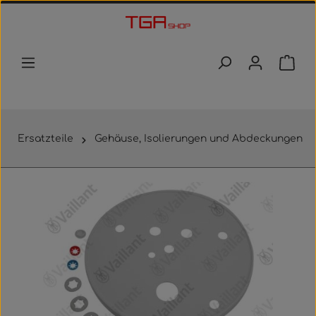
Zum Hauptinhalt springen
Waren
Ersatzteile
Gehäuse, Isolierungen und Abdeckungen
Bildergalerie überspringen