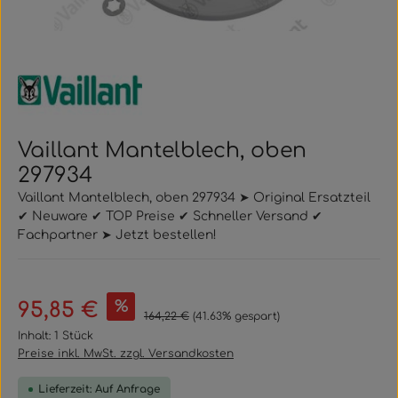
Vaillant Mantelblech, oben
297934
Vaillant Mantelblech, oben 297934 ➤ Original Ersatzteil
✔ Neuware ✔ TOP Preise ✔ Schneller Versand ✔
Fachpartner ➤ Jetzt bestellen!
Verkaufspreis:
%
95,85 €
Regulärer Preis:
164,22 €
(41.63% gespart)
Inhalt:
1 Stück
Preise inkl. MwSt. zzgl. Versandkosten
Lieferzeit: Auf Anfrage