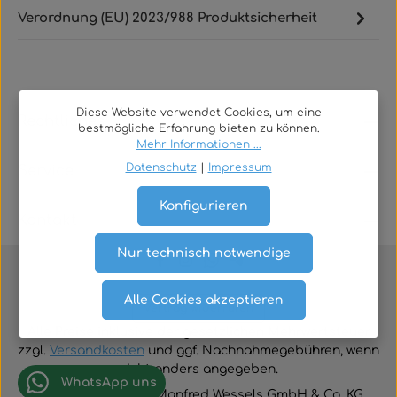
Verordnung (EU) 2023/988 Produktsicherheit
Diese Website verwendet Cookies, um eine
Rechtliches
bestmögliche Erfahrung bieten zu können.
Mehr Informationen ...
Datenschutz
|
Impressum
Service
Konfigurieren
Kontakt
Nur technisch notwendige
Alle Cookies akzeptieren
Vertrag widerrufen
Alle Preise inklusive der gesetzlichen Mehrwertsteuer
zzgl.
Versandkosten
und ggf. Nachnahmegebühren, wenn
nicht anders angegeben.
WhatsApp uns
© 2026 TGA-Shop • Manfred Wessels GmbH & Co. KG