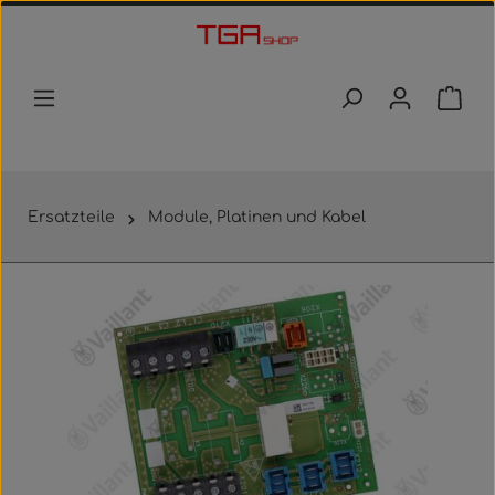
Zum Hauptinhalt springen
Waren
Ersatzteile
Module, Platinen und Kabel
Bildergalerie überspringen