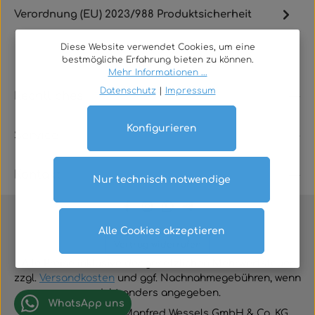
Verordnung (EU) 2023/988 Produktsicherheit
Diese Website verwendet Cookies, um eine
bestmögliche Erfahrung bieten zu können.
Mehr Informationen ...
Datenschutz
|
Impressum
Rechtliches
Konfigurieren
Service
Kontakt
Nur technisch notwendige
Alle Cookies akzeptieren
Vertrag widerrufen
Alle Preise inklusive der gesetzlichen Mehrwertsteuer
zzgl.
Versandkosten
und ggf. Nachnahmegebühren, wenn
nicht anders angegeben.
WhatsApp uns
© 2026 TGA-Shop • Manfred Wessels GmbH & Co. KG