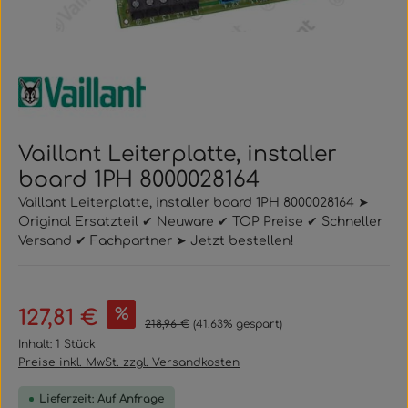
Vaillant Leiterplatte, installer
board 1PH 8000028164
Vaillant Leiterplatte, installer board 1PH 8000028164 ➤
Original Ersatzteil ✔ Neuware ✔ TOP Preise ✔ Schneller
Versand ✔ Fachpartner ➤ Jetzt bestellen!
Verkaufspreis:
%
127,81 €
Regulärer Preis:
218,96 €
(41.63% gespart)
Inhalt:
1 Stück
Preise inkl. MwSt. zzgl. Versandkosten
Lieferzeit: Auf Anfrage