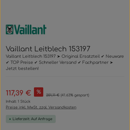
Vaillant Leitblech 153197
Vaillant Leitblech 153197 ➤ Original Ersatzteil ✔ Neuware
✔ TOP Preise ✔ Schneller Versand ✔ Fachpartner ➤
Jetzt bestellen!
Verkaufspreis:
%
117,39 €
Regulärer Preis:
201,11 €
(41.63% gespart)
Inhalt:
1 Stück
Preise inkl. MwSt. zzgl. Versandkosten
Lieferzeit: Auf Anfrage