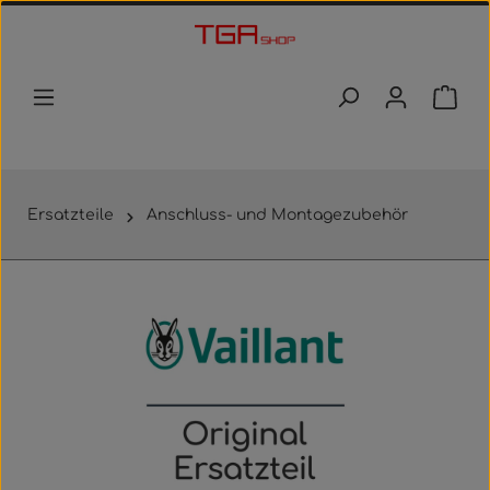
Zum Hauptinhalt springen
Waren
Ersatzteile
Anschluss- und Montagezubehör
Bildergalerie überspringen