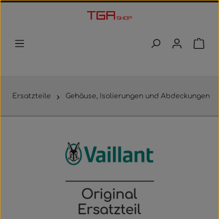
Zum Hauptinhalt springen
Waren
Ersatzteile
Gehäuse, Isolierungen und Abdeckungen
Bildergalerie überspringen