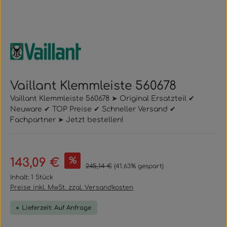
Vaillant Klemmleiste 560678
Vaillant Klemmleiste 560678 ➤ Original Ersatzteil ✔
Neuware ✔ TOP Preise ✔ Schneller Versand ✔
Fachpartner ➤ Jetzt bestellen!
Verkaufspreis:
%
143,09 €
Regulärer Preis:
245,14 €
(41.63% gespart)
Inhalt:
1 Stück
Preise inkl. MwSt. zzgl. Versandkosten
Lieferzeit: Auf Anfrage